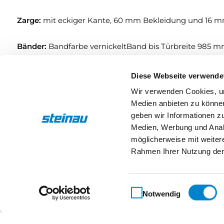
Zarge:
mit eckiger Kante, 60 mm Bekleidung und 1
Bänder:
Bandfarbe vernickeltBand bis Türbreite 985 mm
Schloss:
Klasse 1, BB, nickelsilber, Schließblech silberfar
Diese Webseite verwende
Wir verwenden Cookies, um
Türgewicht:
ca. 15 kg/m²
Medien anbieten zu können
geben wir Informationen z
Türstärke:
ca. 40 mm
Medien, Werbung und Analy
möglicherweise mit weiter
Farb- und Strukturabweichungen sind keine Mängel – sie
Rahmen Ihrer Nutzung der
besondere Reiz unserer Edelholzfurniere: Sie machen au
Einwilligungsauswahl
Eigenschaften
Notwendig