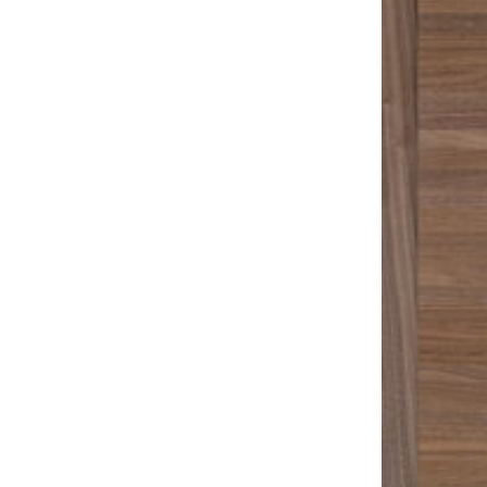
Sonnen- und Insektenschutz
Hochwasser­schutz
Dachboden­treppen