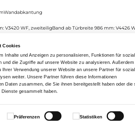
6 mmWandabkantung
: V3420 WF, zweiteiligBand ab Türbreite 986 mm: V4426 WF,
big
t Cookies
 Inhalte und Anzeigen zu personalisieren, Funktionen für sozia
 und die Zugriffe auf unsere Website zu analysieren. Außerdem
u Ihrer Verwendung unserer Website an unsere Partner für sozia
sen weiter. Unsere Partner führen diese Informationen
en Daten zusammen, die Sie ihnen bereitgestellt haben oder die 
 sind gewollt, natürlich und einzigartig. Denn genau darin 
 Dienste gesammelt haben.
s jeder Tür ein echtes Einzelstück.
Präferenzen
Statistiken