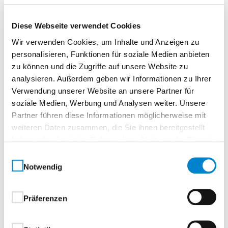
Maserung und Struktur, wie sie nur die Natur
hervorbringen kann.Ob klassisch oder modern:
Diese Webseite verwendet Cookies
Unsere fein ausgewählte Kollektion umfasst auch
Wir verwenden Cookies, um Inhalte und Anzeigen zu
quer furnierte Hölzer, die individuelle Raumkonzepte
personalisieren, Funktionen für soziale Medien anbieten
stilvoll unterstreichen.
zu können und die Zugriffe auf unsere Website zu
analysieren. Außerdem geben wir Informationen zu Ihrer
Verwendung unserer Website an unsere Partner für
Ihre Vorteile auf einen Blick:
soziale Medien, Werbung und Analysen weiter. Unsere
Echte Unikate – jedes Furnier ist ein
Partner führen diese Informationen möglicherweise mit
einzigartiges Naturprodukt
weiteren Daten zusammen, die Sie ihnen bereitgestellt
Vielfältige Maserungen und Strukturen – keine
haben oder die sie im Rahmen Ihrer Nutzung der Dienste
Reproduktion, sondern echte Handwerkskunst
gesammelt haben.
Einwilligungsauswahl
Individuelle Farbverläufe durch Lichteinfluss
Notwendig
und Verarbeitung – Ausdruck natürlicher
Authentizität
Präferenzen
Nachhaltig schön – edles Echtholz mit zeitloser
Wirkung