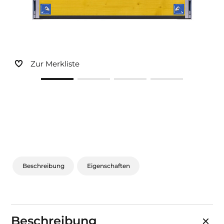
Sonnen- und Insektenschutz
Hochwasser­schutz
Zur Merkliste
Dachboden­treppen
Beschreibung
Eigenschaften
Beschreibung