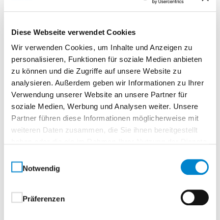
Diese Webseite verwendet Cookies
Wasserschutz-Wand aus Holz, auf Maß
gefertigt:
Wir verwenden Cookies, um Inhalte und Anzeigen zu
personalisieren, Funktionen für soziale Medien anbieten
Rastermaße in der Breite, festgelegte Höhe 500
zu können und die Zugriffe auf unsere Website zu
mm
analysieren. Außerdem geben wir Informationen zu Ihrer
Hinweis: Die Auflagefläche der Bodendichtung
Verwendung unserer Website an unsere Partner für
muss eben und glatt sein, um eine vollständige
soziale Medien, Werbung und Analysen weiter. Unsere
Partner führen diese Informationen möglicherweise mit
Abdichtung zu gewährleisten.
weiteren Daten zusammen, die Sie ihnen bereitgestellt
haben oder die sie im Rahmen Ihrer Nutzung der Dienste
gesammelt haben.
Einwilligungsauswahl
Technische Daten:
Notwendig
Schutzhöhe: 500 mm
Präferenzen
Maximale Breite: 1.500 mm
Material: Holz, oberflächenbehandelt