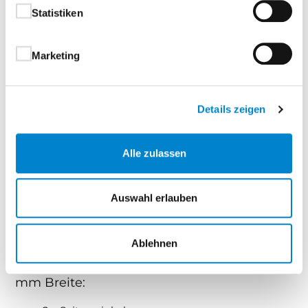
Statistiken
Verschlusssystem: patentiert, identisch mit
Aluminium-Ausführung
Marketing
Systemdichtheit: TÜV-geprüft
Montagezubehör im Lieferumfang enthalten
Einsatzbereich: temporärer Hochwasserschutz
Details zeigen
vor Türen, Einfahrten, Fassadenabschnitten
Alle zulassen
Lieferumfang Komplettset 2
Auswahl erlauben
1 x Schaltafel 27 mm, 1.500 x 500 mm
Ablehnen
Montagesatz für Selbstbau – Wand bis 1.500
mm Breite: