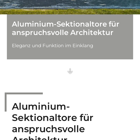
Feuerschutz-Schiebetore
Aluminium-Sektionaltore für
Brandschutzvorhänge
anspruchsvolle Architektur
Einfahrtstore
Eleganz und Funktion im Einklang
Streifenvorhänge
Sporthallentore
Falttore und Schiebetore
Aluminium-
Sektionaltore für
anspruchsvolle