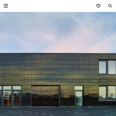
Zurück
Industrietore
Industrie-Sektionaltore
Schnelllauftore
Industrie-Rolltore
Rollgitter
Versorgungsstationen
Sammelgaragen