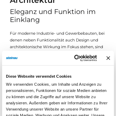
Architektur
Eleganz und Funktion im
Einklang
Für moderne Industrie- und Gewerbebauten, bei
denen neben Funktionalität auch Design und
architektonische Wirkung im Fokus stehen, sind
Aluminium-Sektionaltore mit durchgehender
Verglasung die ideale Lösung. Sie schaffen lichte,
transparente Fassadenflächen, die sich
harmonisch in das Gebäude integrieren und
Diese Webseite verwendet Cookies
gleichzeitig durch robuste Konstruktion und
Wir verwenden Cookies, um Inhalte und Anzeigen zu
langlebige Materialien überzeugen. Mit
personalisieren, Funktionen für soziale Medien anbieten
hochwertigen Oberflächen, verdeckten
zu können und die Zugriffe auf unsere Website zu
Rahmenprofilen und exzellenten
analysieren. Außerdem geben wir Informationen zu Ihrer
Wärmedämmeigenschaften vereinen diese Tore
Verwendung unserer Website an unsere Partner für
Ästhetik, Komfort und Effizienz.
soziale Medien, Werbung und Analysen weiter. Unsere