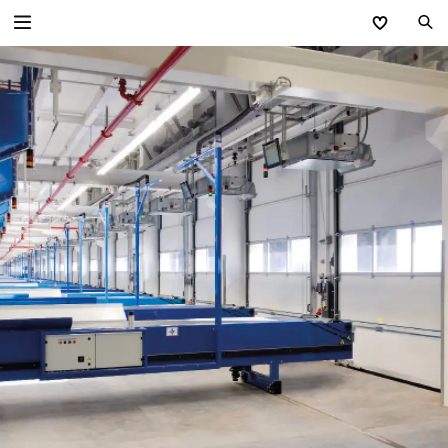
Zurück
Industrietore
Industrie-Sektionaltore
Schnelllauftore
Industrie-Rolltore
Rollgitter
Versorgungsstationen
Sammelgaragen