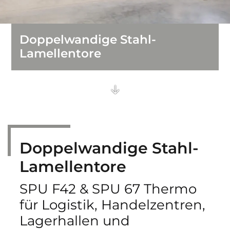
Feuerschutz-Schiebetore
Doppelwandige Stahl-
Brandschutzvorhänge
Lamellentore
Einfahrtstore
Streifenvorhänge
Sporthallentore
Doppelwandige Stahl-
Falttore und Schiebetore
Lamellentore
SPU F42 & SPU 67 Thermo
für Logistik, Handelzentren,
Lagerhallen und