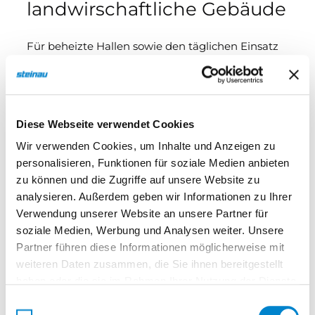
landwirschaftliche Gebäude
Für beheizte Hallen sowie den täglichen Einsatz
in Industrie, Gewerbe und Landwirtschaft sind die
Industrie Sektionaltore SPU F42 / SPU 67 Thermo
eine ideale Lösung. Die doppelwandigen Stahl-
Lamellentore mit ausgeschäumten PU-Lamellen
Diese Webseite verwendet Cookies
minimieren zuverlässig Energieverluste und
Wir verwenden Cookies, um Inhalte und Anzeigen zu
überzeugen durch ihre Robustheit und
personalisieren, Funktionen für soziale Medien anbieten
Langlebigkeit.
zu können und die Zugriffe auf unsere Website zu
analysieren. Außerdem geben wir Informationen zu Ihrer
Wenn besonders hohe Anforderungen an die
Mehr lesen
Verwendung unserer Website an unsere Partner für
soziale Medien, Werbung und Analysen weiter. Unsere
Wärmedämmung gestellt werden, zum Beispiel
Partner führen diese Informationen möglicherweise mit
in der Lebensmittel- oder Kühllogistik, empfiehlt
weiteren Daten zusammen, die Sie ihnen bereitgestellt
sich das Modell SPU 67 Thermo. Mit einer
haben oder die sie im Rahmen Ihrer Nutzung der Dienste
Bautiefe von 67 mm und serienmäßig thermisch
Einsatzbereiche
gesammelt haben.
Einwilligungsauswahl
getrennten Stahl-Lamellen bieten diese Tore eine