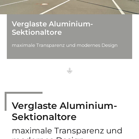
Feuerschutz-Schiebetore
Verglaste Aluminium-
Brandschutzvorhänge
Sektionaltore
Einfahrtstore
maximale Transparenz und modernes Design
Streifenvorhänge
Sporthallentore
Falttore und Schiebetore
Verglaste Aluminium-
Sektionaltore
maximale Transparenz und