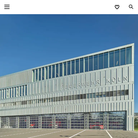
Zurück
Industrietore
Industrie-Sektionaltore
Schnelllauftore
Industrie-Rolltore
Rollgitter
Versorgungsstationen
Sammelgaragen