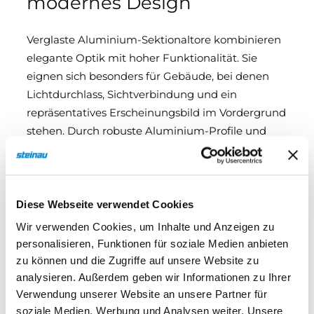
modernes Design
Verglaste Aluminium-Sektionaltore kombinieren
elegante Optik mit hoher Funktionalität. Sie
eignen sich besonders für Gebäude, bei denen
Lichtdurchlass, Sichtverbindung und ein
repräsentatives Erscheinungsbild im Vordergrund
stehen. Durch robuste Aluminium-Profile und
flexible Verglasungsoptionen bieten diese Tore
nicht nur eine attraktive Gestaltung, sondern
auch langlebige Qualität und individuelle
Anpassungsmöglichkeiten.
Diese Webseite verwendet Cookies
Wir verwenden Cookies, um Inhalte und Anzeigen zu
Ob für Ausstellungsräume, Werkstätten,
personalisieren, Funktionen für soziale Medien anbieten
Logistikzentren oder moderne Industriehallen –
zu können und die Zugriffe auf unsere Website zu
verglaste Sektionaltore setzen architektonische
analysieren. Außerdem geben wir Informationen zu Ihrer
Akzente und sorgen gleichzeitig für eine
Verwendung unserer Website an unsere Partner für
effiziente Nutzung.
soziale Medien, Werbung und Analysen weiter. Unsere