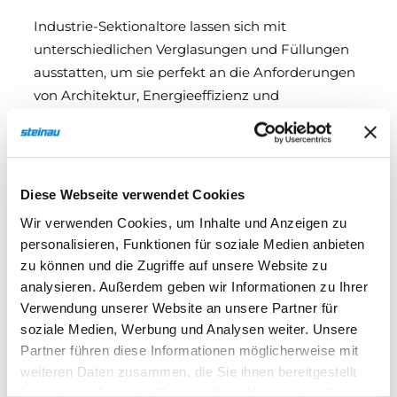
Industrie-Sektionaltore lassen sich mit
unterschiedlichen Verglasungen und Füllungen
ausstatten, um sie perfekt an die Anforderungen
von Architektur, Energieeffizienz und
Funktionalität anzupassen. Die Wahl der
richtigen Ausstattung sorgt nicht nur für ein
ansprechendes Design, sondern bringt auch
praktische Vorteile wie mehr Tageslicht im
Diese Webseite verwendet Cookies
Gebäude, verbesserte Wärmedämmung und
Wir verwenden Cookies, um Inhalte und Anzeigen zu
eine angenehme Arbeitsumgebung.
personalisieren, Funktionen für soziale Medien anbieten
zu können und die Zugriffe auf unsere Website zu
analysieren. Außerdem geben wir Informationen zu Ihrer
Verwendung unserer Website an unsere Partner für
soziale Medien, Werbung und Analysen weiter. Unsere
Produktdetails
Partner führen diese Informationen möglicherweise mit
weiteren Daten zusammen, die Sie ihnen bereitgestellt
haben oder die sie im Rahmen Ihrer Nutzung der Dienste