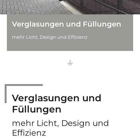
Feuerschutz-Schiebetore
Verglasungen und Füllungen
Brandschutzvorhänge
mehr Licht, Design und Effizienz
Einfahrtstore
Streifenvorhänge
Sporthallentore
Falttore und Schiebetore
Verglasungen und
Füllungen
mehr Licht, Design und
Effizienz