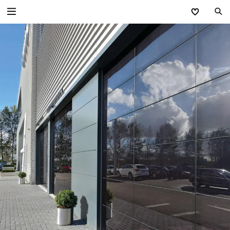
Zurück
Industrietore
Industrie-Sektionaltore
Schnelllauftore
Industrie-Rolltore
Rollgitter
Versorgungsstationen
Sammelgaragen