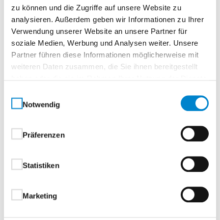
und Gewerbeöffnungen. Durch die Kopplung von
zu können und die Zugriffe auf unsere Website zu
zwei oder drei Standard-Rolltoren oder -
analysieren. Außerdem geben wir Informationen zu Ihrer
Rollgittern DD lassen sich Torbreiten von bis zu
Verwendung unserer Website an unsere Partner für
36.000 mm und Höhen von bis zu 9.000 mm
soziale Medien, Werbung und Analysen weiter. Unsere
realisieren. Damit bietet die SSG DD eine
Partner führen diese Informationen möglicherweise mit
wirtschaftliche und flexible Alternative für
weiteren Daten zusammen, die Sie ihnen bereitgestellt
haben oder die sie im Rahmen Ihrer Nutzung der Dienste
Großprojekte, bei denen Stabilität, Funktionalität
gesammelt haben.
und Energieeffizienz gefragt sind.
Einwilligungsauswahl
Notwendig
Vorteile auf einen Blick
Präferenzen
Maximale Öffnungsgrößen
Statistiken
Technische Details
Marketing