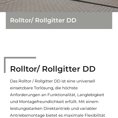
Feuerschutz-Schiebetore
Rolltor/ Rollgitter DD
Brandschutzvorhänge
Einfahrtstore
Streifenvorhänge
Sporthallentore
Rolltor/ Rollgitter DD
Falttore und Schiebetore
Das Rolltor / Rollgitter DD ist eine universell
einsetzbare Torlösung, die höchste
Anforderungen an Funktionalität, Langlebigkeit
und Montagefreundlichkeit erfüllt. Mit einem
leistungsstarken Direktantrieb und variabler
Antriebsmontage bietet es maximale Flexibilität