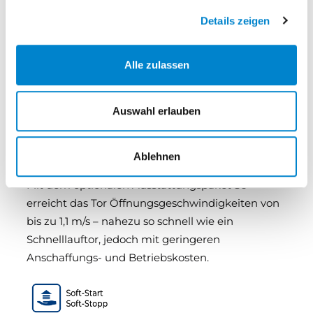
Details zeigen
Rolltor DD
Alle zulassen
mit Ausstattungspaket S6
Auswahl erlauben
Das Rolltor DD S6 überzeugt mit einer hohen
Öffnungsgeschwindigkeit und ist damit die
perfekte Lösung, um Verkehrsflüsse zu
Ablehnen
optimieren und Energieverluste zu reduzieren.
Mit dem optionalen Ausstattungspaket S6
erreicht das Tor Öffnungsgeschwindigkeiten von
bis zu 1,1 m/s – nahezu so schnell wie ein
Schnelllauftor, jedoch mit geringeren
Anschaffungs- und Betriebskosten.