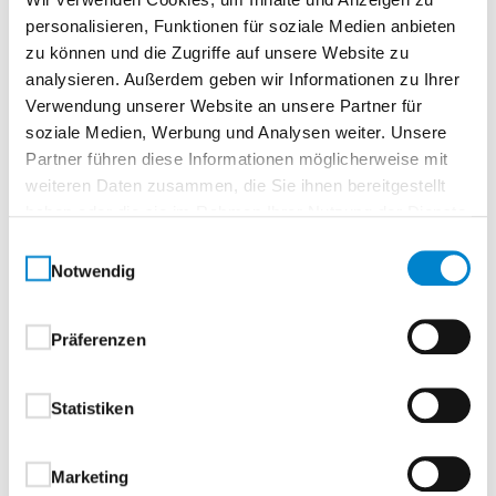
Varianten
personalisieren, Funktionen für soziale Medien anbieten
zu können und die Zugriffe auf unsere Website zu
analysieren. Außerdem geben wir Informationen zu Ihrer
Lichtausschnitte
Verwendung unserer Website an unsere Partner für
soziale Medien, Werbung und Analysen weiter. Unsere
Partner führen diese Informationen möglicherweise mit
Türblatt
weiteren Daten zusammen, die Sie ihnen bereitgestellt
haben oder die sie im Rahmen Ihrer Nutzung der Dienste
gesammelt haben.
Einwilligungsauswahl
Falz
Notwendig
Präferenzen
Kante und Schmalfläche
Statistiken
Einlage
Marketing