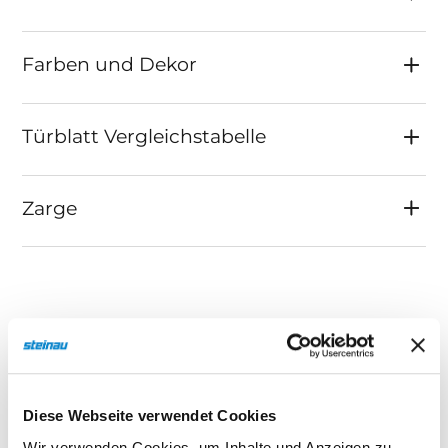
sondern um echte, individuelle Naturprodukte.
Wohnraumtüren von steinau mit Echtholz-
Farben und Dekor
Furnier – einzigartig, hochwertig und natürlich
schön.
Türblatt Vergleichstabelle
Zarge
Echtholz
Produktspezifikationen
Diese Webseite verwendet Cookies
Wir verwenden Cookies, um Inhalte und Anzeigen zu