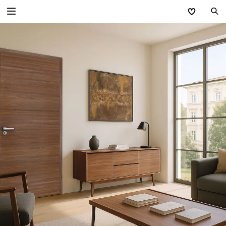
Zurück
Wohnraumtüren
Minimalistisch PREMIUM
Extravagant CONCEPT
Traditionell CLASSIC
Modern GANZGLASTÜREN
Stahl-Lofttüren
Technik Wohnraumtüren