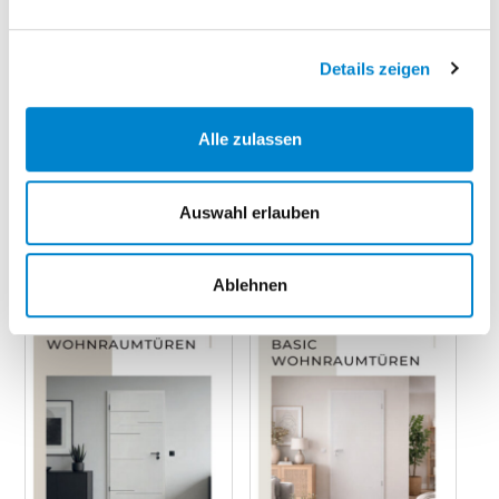
Zarge
Details zeigen
steinau Wohnraumtüren.
Alle zulassen
Zuhause Wohlfühlen.
Auswahl erlauben
Klicken Sie auf eine Broschüre, für weitere
Informationen.
Ablehnen