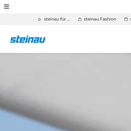
Suchen
steinau für ...
steinau Fashion
Zurück
Service
Suchen
Aktuelles
Händlerforum
KfW-Förderung
Programme
Prospektanforderung
steinau Akademie