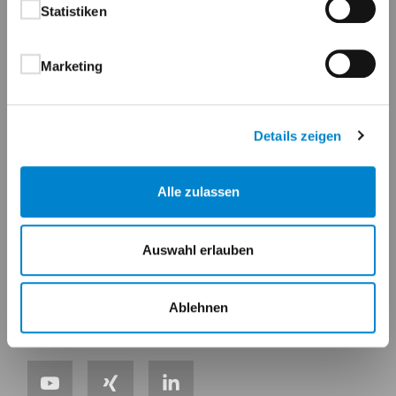
Statistiken
Maßgeschneidert für Ihren Erfolg.
Marketing
Kontakt
Details zeigen
Steinau KG
Im Ohl 14b
Alle zulassen
59757 Arnsberg
+49 2932 4906-9000
info@steinau.com
Auswahl erlauben
Ablehnen
Social-Media