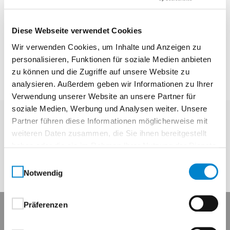
drehbare Verbindung zwischen Türblatt und Zarge.
Bänder bestehen aus zwei Teilen: dem Bandober-
Diese Webseite verwendet Cookies
und dem Bandunterteil. Das Bandunterteil wird in
Wir verwenden Cookies, um Inhalte und Anzeigen zu
der Bandaufnahme an der Zarge befestigt; das
personalisieren, Funktionen für soziale Medien anbieten
Bandoberteil ist im Türblatt befestigt.
zu können und die Zugriffe auf unsere Website zu
analysieren. Außerdem geben wir Informationen zu Ihrer
Verwendung unserer Website an unsere Partner für
soziale Medien, Werbung und Analysen weiter. Unsere
Partner führen diese Informationen möglicherweise mit
weiteren Daten zusammen, die Sie ihnen bereitgestellt
Zurück
haben oder die sie im Rahmen Ihrer Nutzung der Dienste
gesammelt haben.
Einwilligungsauswahl
Notwendig
Präferenzen