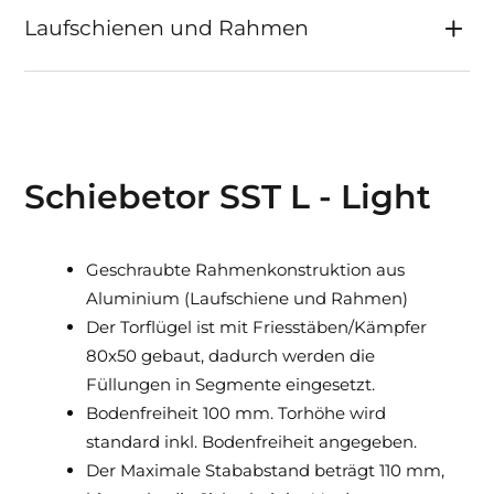
Zentrische Zahnstange im
Laufschienen und Rahmen
Laufschienenprofil integriert, somit gegen
Witterungseinflüsse und Verschmutzung
geschützt.
Einlauf- und Haltepfosten mit Grundplatte
in einfacher und doppelter Ausführung.
Schiebetor SST L - Light
Max. 250 Zyklen/Tag.
Optisch und technisch kombinierbar mit
weiteren Produkten aus unserem Sortiment
Geschraubte Rahmenkonstruktion aus
(Gehtür, Zaun, Briefkasten u.v.m.).
Aluminium (Laufschiene und Rahmen)
Der Torflügel ist mit Friesstäben/Kämpfer
80x50 gebaut, dadurch werden die
Füllungen in Segmente eingesetzt.
Bodenfreiheit 100 mm. Torhöhe wird
standard inkl. Bodenfreiheit angegeben.
Der Maximale Stababstand beträgt 110 mm,