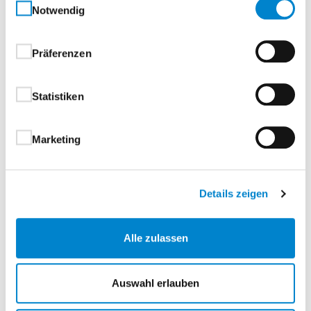
Notwendig
Auf Wunsch erhalten Sie unsere Einfahrtstore
auch in anderen RAL-Farben (ausgenommen
Präferenzen
sind Leucht-, Signal- und Metallic-Farben).
Statistiken
Marketing
Details zeigen
Alle zulassen
Auswahl erlauben