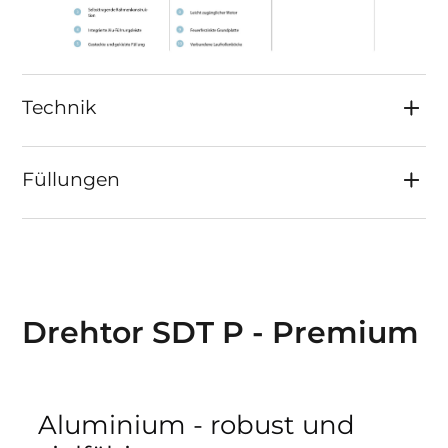
Laufschienenprofi l integriert, somit gegen
Witterungseinfl üsse und Verschmutzung
geschützt.
Einlauf- und Haltepfosten mit Grundplatte
Technik
in einfacher und doppelter Ausführung.
Max. 250 Zyklen/Tag
Optisch und technisch kombinierbar mit
Füllungen
weiteren Produkten aus unserem Sortiment
(Gehtür, Zaun, Briefkasten u.v.m.).
Drehtor SDT P - Premium
Aluminium - robust und