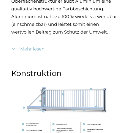
Oberflächenstruktur erlaubt Aluminium eine
qualitativ hochwertige Farbbeschichtung.
Aluminium ist nahezu 100 % wiederverwendbar
(einschmelzbar) und leistet somit einen
wertvollen Beitrag zum Schutz der Umwelt.
Mehr lesen
Geschweißte Rahmenkonstruktion aus
Aluminium (Laufschiene und Rahmen siehe
Maßtabelle).
Konstruktion
Torfl ügel mit Kämpfern in Rahmenstärke.
Füllungen werden in die Segmente
eingesetzt.
Obergurt serienmäßig mit Alu-
Führungsleiste für Rollenführung.
Verbindung von vorderem und hinterem
Laufrollenstation (Stahl).
Zentrische Zahnstange im