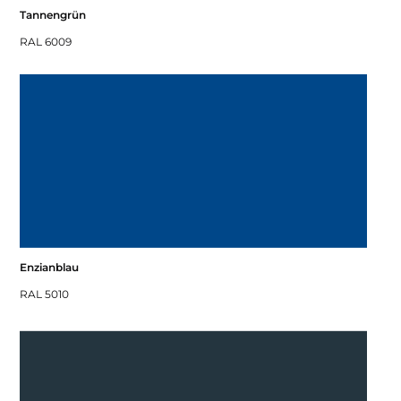
Tannengrün
RAL 6009
Enzianblau
RAL 5010