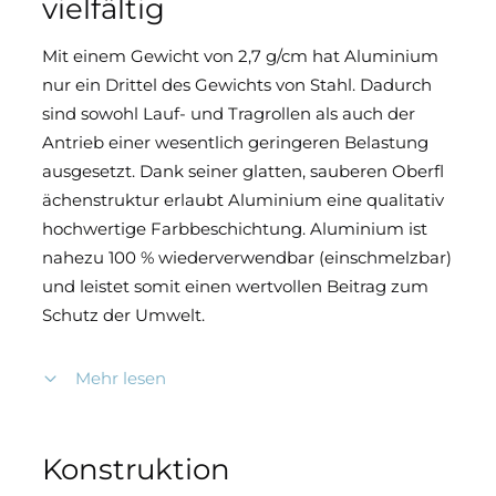
vielfältig
Mit einem Gewicht von 2,7 g/cm hat Aluminium
nur ein Drittel des Gewichts von Stahl. Dadurch
sind sowohl Lauf- und Tragrollen als auch der
Antrieb einer wesentlich geringeren Belastung
ausgesetzt. Dank seiner glatten, sauberen Oberfl
ächenstruktur erlaubt Aluminium eine qualitativ
hochwertige Farbbeschichtung. Aluminium ist
nahezu 100 % wiederverwendbar (einschmelzbar)
und leistet somit einen wertvollen Beitrag zum
Schutz der Umwelt.
Mehr lesen
Geschweißte Rahmenkonstruktion aus
Aluminium (Laufschiene und Rahmen siehe
Maßtabelle).
Konstruktion
Torflügel mit Kämpfern in Rahmenstärke.
Füllungen werden in die Segmente