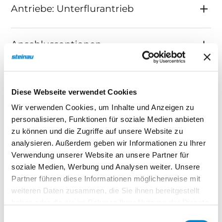
Antriebe: Unterflurantrieb
Anschlussoptionen
Diese Webseite verwendet Cookies
Wir verwenden Cookies, um Inhalte und Anzeigen zu
personalisieren, Funktionen für soziale Medien anbieten
Schiebe- und Drehtore
zu können und die Zugriffe auf unsere Website zu
Farben
analysieren. Außerdem geben wir Informationen zu Ihrer
Verwendung unserer Website an unsere Partner für
Rahmen und Füllung aus witterungsbeständigen
soziale Medien, Werbung und Analysen weiter. Unsere
Aluminium-Profilen werden hochwertig
Partner führen diese Informationen möglicherweise mit
pulverbeschichtet. Diesen zusätzlichen
weiteren Daten zusammen, die Sie ihnen bereitgestellt
haben oder die sie im Rahmen Ihrer Nutzung der Dienste
Korrosionsschutz bieten wir serienmäßig in 12
gesammelt haben.
RAL-Farben an.
Einwilligungsauswahl