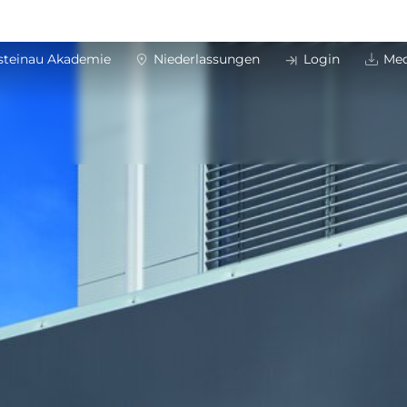
steinau Akademie
Niederlassungen
Login
Med
mschutz