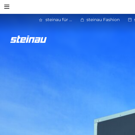
Suchen
steinau für ...
steinau Fashion
Zurück
Verladetechnik
Suchen
Mechanische und hydraulische Ladebrücken
Einfahrhilfen, Radblockierungen und Radkeile Ram
Anfahrpuffer, Montageplatten und Montagekonsolen
Torabdichtungen
Vorsatzschleusen
Ladeklappen