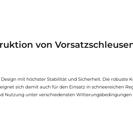
ruktion von Vorsatzschleuse
esign mit höchster Stabilität und Sicherheit. Die robuste K
eignet sich damit auch für den Einsatz in schneereichen Reg
und Nutzung unter verschiedensten Witterungsbedingungen 
rds
zertifiziert nach
EN 1090
und erfüllen damit alle Anforder