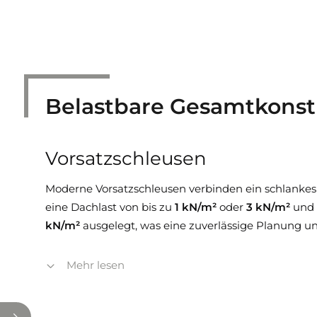
Belastbare Gesamt­konst
Vorsatzschleusen
Moderne Vorsatzschleusen verbinden ein schlankes D
eine Dachlast von bis zu
1 kN/m²
oder
3 kN/m²
und 
kN/m²
ausgelegt, was eine zuverlässige Planung 
Mehr lesen
Stabilität nach europäischen Standa
Die Rahmenkonstruktion und die Stahlpodeste sind 