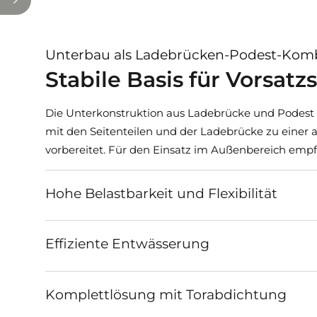
Zertifikat garantiert geprüfte Qualität und bestäti
Werkseigene Produktionskontrolle
Unterbau als Ladebrücken-Podest-Kom
Hohe Dauerhaftigkeit
Bemessung nach Eurocode
Stabile Basis für Vorsat
Vorteile der belastbaren Konstrukti
Die Unterkonstruktion aus Ladebrücke und Podest 
mit den Seitenteilen und der Ladebrücke zu einer 
Geeignet für unterschiedliche Klimazonen 
vorbereitet. Für den Einsatz im Außenbereich empf
Schlankes Design mit hoher Funktionalität
Zertifizierte Sicherheit nach europäischen N
Hohe Belastbarkeit und Flexibilität
Langlebigkeit durch geprüfte Materialien und
Mit dieser Bauweise sind Vorsatzschleusen eine zuv
Effiziente Entwässerung
Komplettlösung mit Torabdichtung