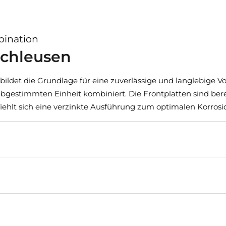
gt unter anderem:
bination
zschleusen
on
bildet die Grundlage für eine zuverlässige und langlebige 
abgestimmten Einheit kombiniert. Die Frontplatten sind bere
und Wetterbedingungen
iehlt sich eine verzinkte Ausführung zum optimalen Korrosi
ormen
 Verarbeitung
erlässige Lösung für effiziente und sichere Verladesysteme