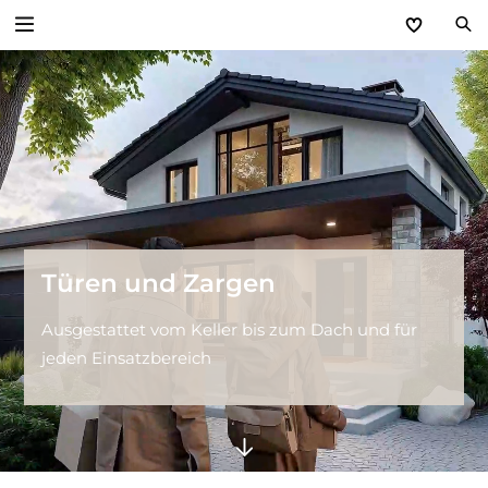
Zurück
Türen & Zargen
Wohnraumtüren
Haustüren
Türen und Zargen
Türtechnik
Ausgestattet vom Keller bis zum Dach und für
jeden Einsatzbereich