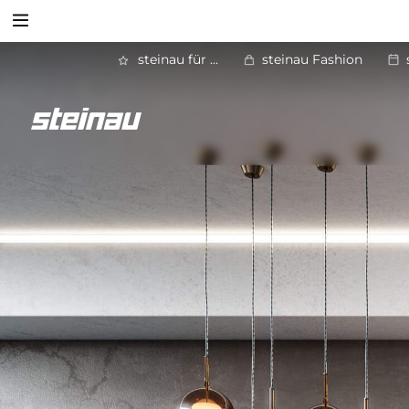
Suchen
steinau für ...
steinau Fashion
Zurück
Türen und Zargen für den Objektbau
Suchen
Zargen und Durchblickfenster
Baustellenschutztür
Spezialtüren
Rohrrahmenelemente
Multifunktionstüren
Stahl- und Edelstahltüren STS / STU