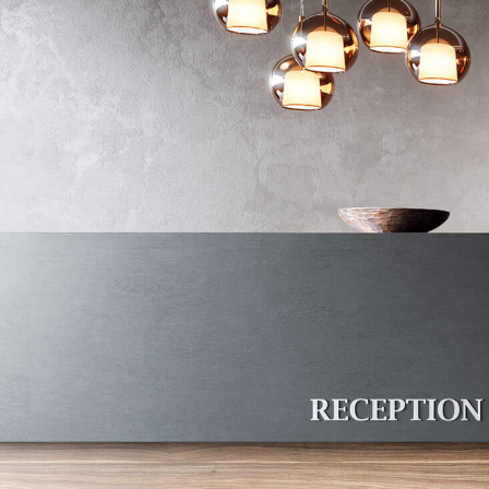
Funktionstüren für den Objektbau
Pendeltüren und Pendeltore
Isoliertüren