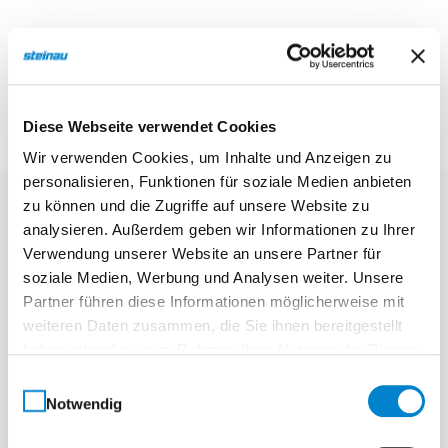
* Bei einem P 80-4 bis 7,5 m2 Torblattfläche, bei
einem P 90-4 bis 9 m2 Torblattfläche, bei größeren
Torflächen bis max. 22 cm/s.
Diese Webseite verwendet Cookies
Wir verwenden Cookies, um Inhalte und Anzeigen zu
personalisieren, Funktionen für soziale Medien anbieten
zu können und die Zugriffe auf unsere Website zu
Automatischer
analysieren. Außerdem geben wir Informationen zu Ihrer
Verwendung unserer Website an unsere Partner für
Einbruchschutz für
soziale Medien, Werbung und Analysen weiter. Unsere
mehr Sicherheit
Partner führen diese Informationen möglicherweise mit
weiteren Daten zusammen, die Sie ihnen bereitgestellt
haben oder die sie im Rahmen Ihrer Nutzung der Dienste
Mit der schienengeführten Antriebstechnik von
gesammelt haben.
steinau Garagentorantrieben ist Ihr Zuhause
Einwilligungsauswahl
Notwendig
bestens geschützt. Das Tor verriegelt sich nach
dem Schließen automatisch und bietet so