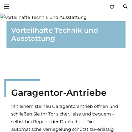
Zurück
Vorteilhafte Technik und
Ausstattung
Antriebe
Garagentor-Antriebe
Einfahrtstor-Antriebe
Türantriebe
Garagentor-Antriebe
SmartHome-Systeme - Antriebssteuerung
Mit einem steinau Garagentorantrieb öffnen und
Zubehör und Handsender
schließen Sie Ihr Tor sicher, leise und bequem –
selbst bei Regen oder Dunkelheit. Die
automatische Verriegelung schützt zuverlässig