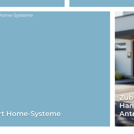
Zub
Han
rt Home-Systeme
Ant