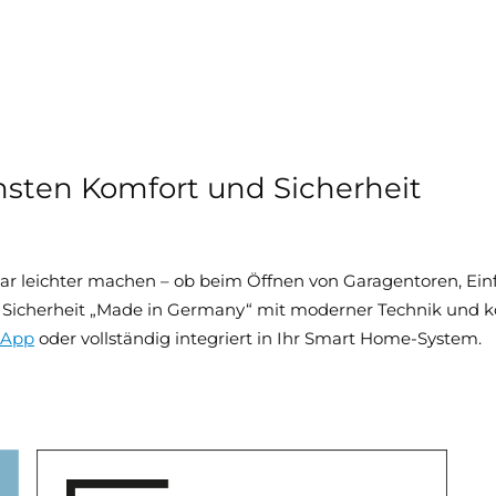
chsten Komfort und Sicherheit
rbar leichter machen – ob beim Öffnen von Garagentoren, Ein
 Sicherheit „Made in Germany“ mit moderner Technik und k
-App
oder vollständig integriert in Ihr Smart Home-System.
nd vielseitigem Zubehör genießen Sie mehr Komfort, Sicherh
barrierefreundliche
Türantriebe
bis hin zu intelligenten Lic