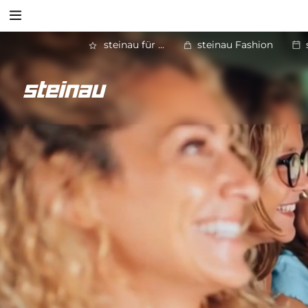
Suchen
steinau für ...
steinau Fashion
Zurück
Antriebe
Suchen
Garagentor-Antriebe
Einfahrtstor-Antriebe
Türantriebe
SmartHome-Systeme - Antriebssteuerung
Zubehör und Handsender