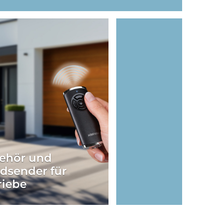
ehör und
dsender für
riebe