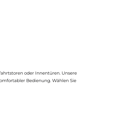
fahrtstoren oder Innentüren. Unsere
omfortabler Bedienung. Wählen Sie
eit und Effizienz in Ihrem Zuhause. Von
ht- und Sicherheitslösungen – steinau bietet