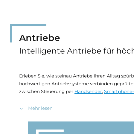
Antriebe
Intelligente Antriebe für hö
Erleben Sie, wie steinau Antriebe Ihren Alltag spü
hochwertigen Antriebssysteme verbinden geprüfte
zwischen Steuerung per
Handsender
,
Smartphone
Dank langlebiger Qualität, leiser Funktionsweise u
Mehr lesen
automatischen
Garagen- und Hoftorantrieben
über 
die passende Lösung für jede Wohnsituation.