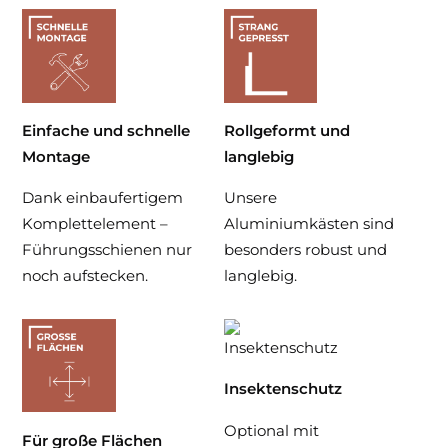
Raumkühlung zu senken. Gleichzeitig bietet er
zuverlässigen Sichtschutz mit regulierbarer
Durchsicht nach außen.
Optional ist der RAFF-E in allen Kastengrößen
Einfache und schnelle
Rollgeformt und
mit integriertem Insektenschutz erhältlich, der
Montage
langlebig
bei Nichtgebrauch unsichtbar im Kasten
geschützt ist.
Dank einbaufertigem
Unsere
Komplettelement –
Aluminiumkästen sind
Führungsschienen nur
besonders robust und
noch aufstecken.
langlebig.
Insektenschutz
Optional mit
Für große Flächen