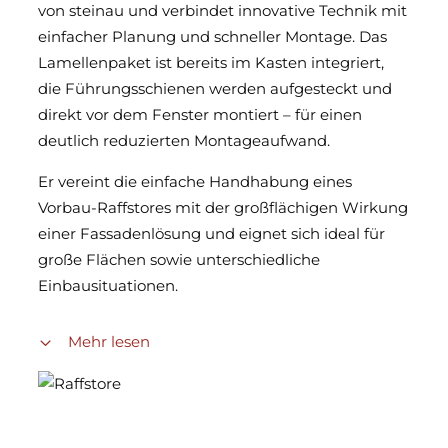
von steinau und verbindet innovative Technik mit
einfacher Planung und schneller Montage. Das
Lamellenpaket ist bereits im Kasten integriert,
die Führungsschienen werden aufgesteckt und
direkt vor dem Fenster montiert – für einen
deutlich reduzierten Montageaufwand.
Er vereint die einfache Handhabung eines
Vorbau-Raffstores mit der großflächigen Wirkung
einer Fassadenlösung und eignet sich ideal für
große Flächen sowie unterschiedliche
Einbausituationen.
Der RAFF-E integriert sich harmonisch in die
Mehr lesen
Fassade und ermöglicht eine nahezu stufenlose,
blendfreie Lichtregulierung. Durch die Reflexion
des Sonnenlichts unterstützt er ein angenehmes
Raumklima und hilft, die Kosten für die