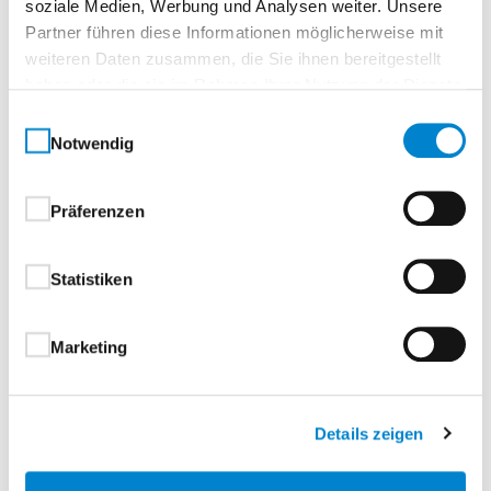
soziale Medien, Werbung und Analysen weiter. Unsere
Partner führen diese Informationen möglicherweise mit
weiteren Daten zusammen, die Sie ihnen bereitgestellt
haben oder die sie im Rahmen Ihrer Nutzung der Dienste
gesammelt haben.
Einwilligungsauswahl
Notwendig
Präferenzen
Technik Einfahrtstore
Industrie
Statistiken
Marketing
Downloads
Details zeigen
Informieren Sie sich jetzt – klicken Sie auf eine
Broschüre für weiterführende Details.