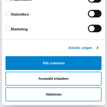
Einmalige Öffnung oder Codeschloss
In verschiedenen Höhen erhältlich
Statistiken
Marketing
Ladesäule aus Aluminium
Details zeigen
Tür außen absperrbar
Kopflogo „nach Kundenwunsch“
beleuchtet (max. 240 x 200 mm)
Alle zulassen
Inkl. Grundplatte, verzinkt ohne Technik
und ohne Bohrung für Kabel
Auswahl erlauben
Säulenmaß: 450 x 150 mm
Innenmaß für bauseitige Ladestation:
245 x 815 x 100 mm (BxHxT)
Ablehnen