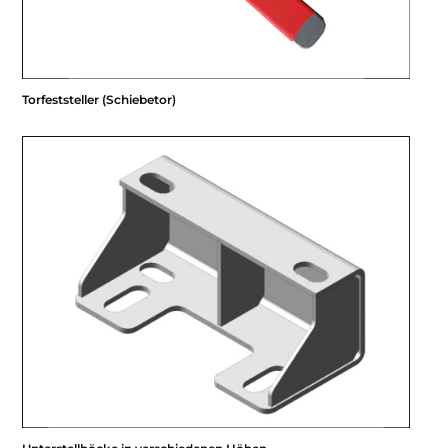
Torfeststeller (Schiebetor)