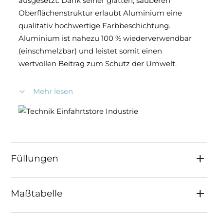
ausgesetzt. Dank seiner glatten, sauberen
Oberflächenstruktur erlaubt Aluminium eine
qualitativ hochwertige Farbbeschichtung.
Aluminium ist nahezu 100 % wiederverwendbar
(einschmelzbar) und leistet somit einen
wertvollen Beitrag zum Schutz der Umwelt.
Mehr lesen
Geschraubte Rahmenkonstruktion aus
Aluminium (Laufschiene und Rahmen siehe
Maßtabelle).
Torflügel mit Kämpfern in Rahmenstärke.
Füllungen werden in die Segmente
eingesetzt.
Füllungen
Bodenfreiheit 100 mm: Torhöhe wird
standardmäßig inkl. Bodenfreiheit
angegeben.
Maßtabelle
Maximaler Stababstand von 120 mm zur
erhöhten Sicherheit.