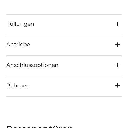
Laufschienenprofil integriert, somit gegen
Witterungseinflüsse und Verschmutzung
geschützt.
Füllungen
Einlauf- und Haltepfosten mit Grundplatte
in einfacher und doppelter Ausführung.
Torflügel über 10 m Pfostenlichte werden
Antriebe
zweigeteilt geliefert. Gesamtes
Befestigungsmaterial zur Kopplung ist
enthalten.
Anschlussoptionen
Max. 250 Zyklen/Tag bei Toren bis 12 m.
Optisch und technisch kombinierbar mit
weiteren Produkten aus unserem Sortiment
Rahmen
(Personentür, Zaun, Briefkasten u.v.m.).