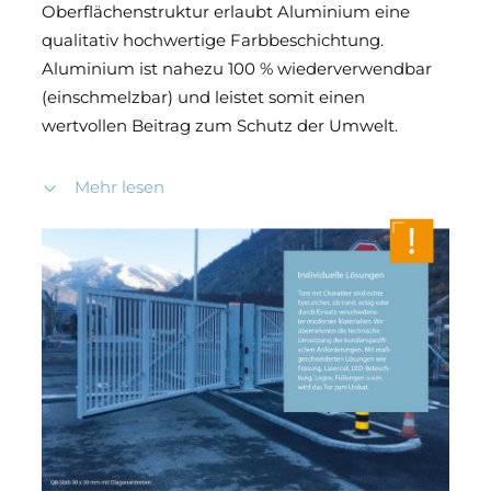
Oberflächenstruktur erlaubt Aluminium eine
qualitativ hochwertige Farbbeschichtung.
Aluminium ist nahezu 100 % wiederverwendbar
(einschmelzbar) und leistet somit einen
wertvollen Beitrag zum Schutz der Umwelt.
Mehr lesen
Geschweißte Rahmenkonstruktion aus
Aluminium (Laufschiene und Rahmen siehe
Maßtabelle).
Torflügel mit Kämpfern in Rahmenstärke.
Füllungen werden in die Segmente
eingesetzt.
Obergurt serienmäßig mit Alu-
Führungsleiste für Rollenführung.
Verbindung von vorderem und hinterem
Laufrollenstation (Stahl).
Zentrische Zahnstange im