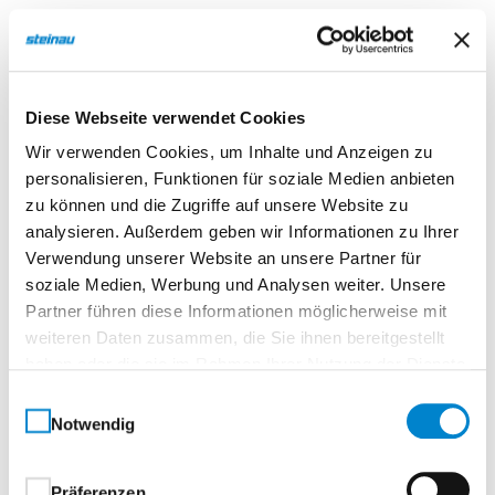
verschiedene
Zutrittskontrollsysteme, z. B. Video und
Sprechanlage
450 x 150 mm oder 450 x 300 mm
Diese Webseite verwendet Cookies
Einwurfklappe bündig
Wir verwenden Cookies, um Inhalte und Anzeigen zu
In verschiedenen Höhen erhältlich
personalisieren, Funktionen für soziale Medien anbieten
zu können und die Zugriffe auf unsere Website zu
analysieren. Außerdem geben wir Informationen zu Ihrer
Verwendung unserer Website an unsere Partner für
Paketsäule aus Aluminium
soziale Medien, Werbung und Analysen weiter. Unsere
Partner führen diese Informationen möglicherweise mit
Paketeingabe von außen
weiteren Daten zusammen, die Sie ihnen bereitgestellt
Paketentnahme von innen
haben oder die sie im Rahmen Ihrer Nutzung der Dienste
Regenablaufrinnen
gesammelt haben.
Einwilligungsauswahl
Runde oder eckige Ausschnitte
Notwendig
Zutrittskontrollsysteme, z. B. Video und
Sprechanlage
450 x 450 mm oder 650 x 450 mm
Präferenzen