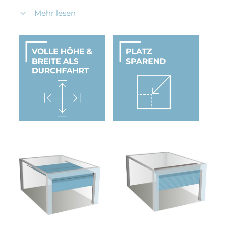
Gefertigt aus robustem Holz oder Aluminium,
Mehr lesen
überzeugen Rundlauftore durch ihre
Langlebigkeit und Vielseitigkeit. Sie sind in
zahlreichen Farben, Oberflächen und Dekoren
erhältlich und lassen sich individuell an den Stil
Ihres Hauses und Ihrer Architektur anpassen. So
entsteht eine moderne, platzsparende und
optisch harmonische Torlösung für Ihre Garage.