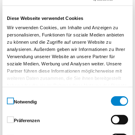
Größen und Einbaudaten
Diese Webseite verwendet Cookies
Rundlauftore
Wir verwenden Cookies, um Inhalte und Anzeigen zu
personalisieren, Funktionen für soziale Medien anbieten
zu können und die Zugriffe auf unsere Website zu
analysieren. Außerdem geben wir Informationen zu Ihrer
Größen
Verwendung unserer Website an unsere Partner für
soziale Medien, Werbung und Analysen weiter. Unsere
Partner führen diese Informationen möglicherweise mit
Bodenführung
weiteren Daten zusammen, die Sie ihnen bereitgestellt
haben oder die sie im Rahmen Ihrer Nutzung der Dienste
gesammelt haben.
Einwilligungsauswahl
Einbaudaten
Notwendig
Präferenzen