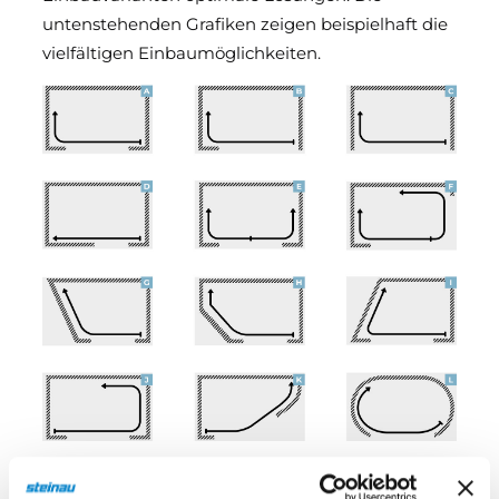
untenstehenden Grafiken zeigen beispielhaft die
vielfältigen Einbaumöglichkeiten.