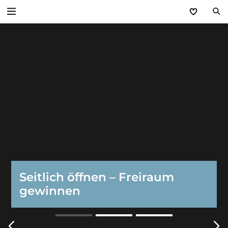
Zurück
Garagentore
Sektionaltore
Seiten-Sektionaltor
Rundlauftore
Rolltore
Seitlich öffnen – Freiraum
gewinnen
Deckenlauftore
Schwingtore