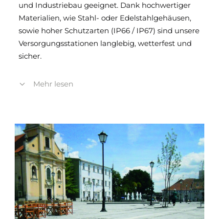
und Industriebau geeignet. Dank hochwertiger
Materialien, wie Stahl- oder Edelstahlgehäusen,
sowie hoher Schutzarten (IP66 / IP67) sind unsere
Versorgungsstationen langlebig, wetterfest und
sicher.
Mit Überflur- und Unterflur-Versorgungsstationen
Mehr lesen
garantieren wir maximale Flexibilität: Bei Bedarf
einfach ausfahren oder mit geschlossener
Abdeckplatte nutzen. Das Ergebnis ist eine
sichere, ordentliche und optisch dezente
Versorgungslösung für Industrieanlagen,
öffentliche Plätze oder private Projekte.
Profitieren Sie von einem großen
Produktspektrum – exakt aufeinander
abgestimmt, funktional und zukunftsorientiert.
Als Ihr starker Partner im Objekt- und