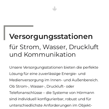
Feuerschutz-Schiebetore
Brandschutzvorhänge
Einfahrtstore
Versorgungs­stationen
Streifenvorhänge
für Strom, Wasser, Druckluft
und Kommunikation
Sporthallentore
Unsere Versorgungsstationen bieten die perfekte
Falttore und Schiebetore
Lösung für eine zuverlässige Energie- und
Medienversorgung im Innen- und Außenbereich.
Ob Strom-, Wasser-, Druckluft- oder
Telefonanschlüsse – die Systeme von Hörmann
sind individuell konfigurierbar, robust und für
unterschiedlichste Anforderungen im Objekt-