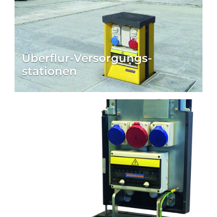
Industriebau bieten wir neben
Versorgungsstationen auch Industrietore,
Verladetechnik, Schiebetore, Objekttüren und
Zufahrtskontrollsysteme – alles aus einer Hand.
Überflur-Versorgungs­
stationen