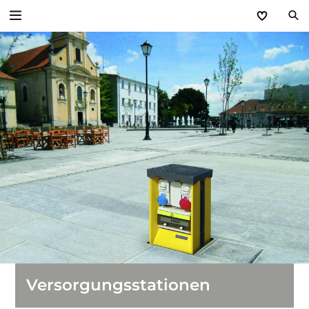
Zurück
Industrietore
Industrie-Sektionaltore
Schnelllauftore
Industrie-Rolltore
Rollgitter
Versorgungsstationen
Versorgungsstationen
Sammelgaragen