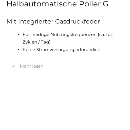
Halbautomatische Poller G
Mit integrierter Gasdruckfeder
Für niedrige Nutzungsfrequenzen (ca. fünf
Zyklen / Tag)
Keine Stromversorgung erforderlich
Mehr lesen
Manuelles Senken des Pollers durch
Herunterdrücken und automatisches Heben
durch integrierte Gasdruckfeder
Abstand zwischen Poller und Steuereinheit
bis zu 80 m