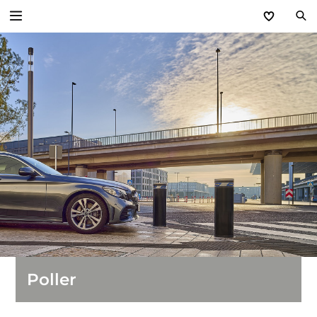
Zurück
Zufahrts­kontroll­systeme
Poller
Sicherheitssperren
Schranken
Parkraum-Management-Systeme
Versorgungsstationen
Poller
Einfahrtstore