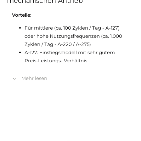
mechanischen Antrieb
Vorteile:
Für mittlere (ca. 100 Zyklen / Tag - A-127)
oder hohe Nutzungsfrequenzen (ca. 1.000
Zyklen / Tag - A-220 / A-275)
A-127: Einstiegsmodell mit sehr gutem
Preis-Leistungs- Verhältnis
Mehr lesen
Steuereinheit für die gleichzeitige
Steuerung bis 3 (A-127) bzw. 3, 6 und 9 (A-
220 / A-275) Poller
Einhaltung strenger Umweltschutzauflagen,
da kein Einsatz von Hydrauliköl
Einfacher Austausch ohne weitere
Bauarbeiten von hydraulischen Pollern mit
220 mm und 275 mm Durchmesser