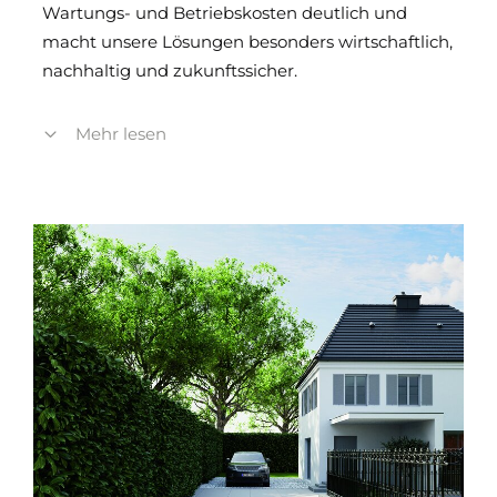
Wartungs- und Betriebskosten deutlich und
macht unsere Lösungen besonders wirtschaftlich,
nachhaltig und zukunftssicher.
Mehr lesen
Sichere Technik und
attraktives Design
Das umfangreiche Programm an Pollern bietet
automatische, halbautomatische, feststehende
und entnehmbare Ausführungen. Damit sichern
Sie zuverlässig innerstädtische Bereiche,
öffentliche Plätze und Firmengelände ab und
sorgen zugleich für eine klare Verkehrsregelung.
Die durchdachten Konstruktionen verbinden
sichere Technik mit ansprechendem Design – für
mehr Schutz und eine hochwertige Optik im