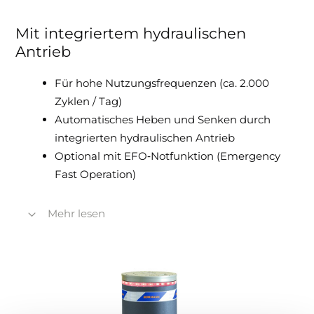
Mit integriertem hydraulischen
Antrieb
Für hohe Nutzungsfrequenzen (ca. 2.000
Zyklen / Tag)
Automatisches Heben und Senken durch
integrierten hydraulischen Antrieb
Optional mit EFO‑Notfunktion (Emergency
Fast Operation)
Mehr lesen
Erweiterbare Steuereinheit für gleichzeitige
Steuerung von mehreren Pollern
Abstand zwischen Poller und Steuereinheit
bis zu 80 m