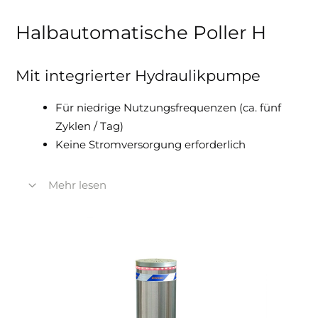
Halbautomatische Poller H
Mit integrierter Hydraulikpumpe
Für niedrige Nutzungsfrequenzen (ca. fünf
Zyklen / Tag)
Keine Stromversorgung erforderlich
Mehr lesen
Manuelles Heben durch Akkuschrauber
mittels mitgeliefertem Spezialeinsatz
Manuelles Senken durch Öffnen des
Hydraulikventils