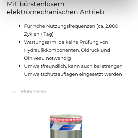
Mit bürstenlosem
elektromechanischen Antrieb
Für hohe Nutzungsfrequenzen (ca. 2.000
Zyklen / Tag)
Wartungsarm, da keine Prüfung von
Hydraulikkomponenten, Öldruck und
Ölniveau notwendig
Umweltfreundlich, kann auch bei strengen
Umweltschutzauflagen eingesetzt werden
Mehr lesen
Servicefreundlich durch nahezu
verschleißfreie, bürstenlose
Antriebseinheiten (230 V AC) und wenige
Antriebskomponenten
Vibrations- und geräuscharme
Zylinderbewegung durch Soft-Start und