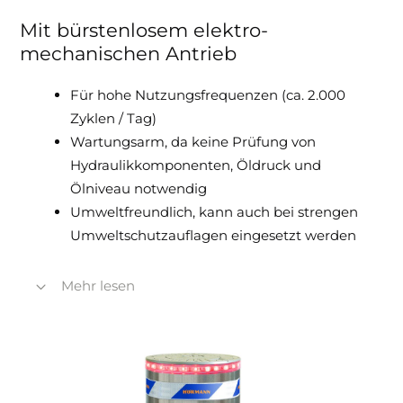
Mit bürstenlosem elektro­
mechanischen Antrieb
Für hohe Nutzungsfrequenzen (ca. 2.000
Zyklen / Tag)
Wartungsarm, da keine Prüfung von
Hydraulikkomponenten, Öldruck und
Ölniveau notwendig
Umweltfreundlich, kann auch bei strengen
Umweltschutzauflagen eingesetzt werden
Mehr lesen
Servicefreundlich durch nahezu
verschleißfreie, bürstenlose
Antriebseinheiten (230 V AC) und wenige
Antriebskomponenten
Vibrations- und geräuscharme
Zylinderbewegung durch Soft-Start und