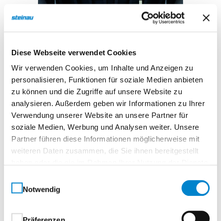
Diese Webseite verwendet Cookies
Wir verwenden Cookies, um Inhalte und Anzeigen zu
personalisieren, Funktionen für soziale Medien anbieten
zu können und die Zugriffe auf unsere Website zu
analysieren. Außerdem geben wir Informationen zu Ihrer
Klappkeilladebrücke, Typ HLS 2 Grubenmodell P für
Verwendung unserer Website an unsere Partner für
Schweißmontage
soziale Medien, Werbung und Analysen weiter. Unsere
Partner führen diese Informationen möglicherweise mit
weiteren Daten zusammen, die Sie ihnen bereitgestellt
haben oder die sie im Rahmen Ihrer Nutzung der Dienste
gesammelt haben.
Hydraulische
Einwilligungsauswahl
Notwendig
Ladebrücken mit
Klappkeil
Präferenzen