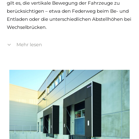
gilt es, die vertikale Bewegung der Fahrzeuge zu
berücksichtigen – etwa den Federweg beim Be- und
Entladen oder die unterschiedlichen Abstellhöhen bei
Wechselbrücken.
Mechanische Ladebrücken sind dabei eine robuste
Mehr lesen
und kostengünstige Lösung für Betriebe mit
gleichbleibenden Fahrzeughöhen und geringerem
Umschlagvolumen. Sie arbeiten unabhängig von
Energiequellen, sind wartungsarm und besonders
langlebig.
Hydraulische Ladebrücken hingegen bieten
maximale Flexibilität:
Mit Klappkeil- oder
Vorschublippe ausgestattet, gleichen sie auch größere
Höhenunterschiede aus und passen sich an
unterschiedliche Fahrzeugtypen an. Moderne
Steuerungen und optionale Isolierung machen sie zur