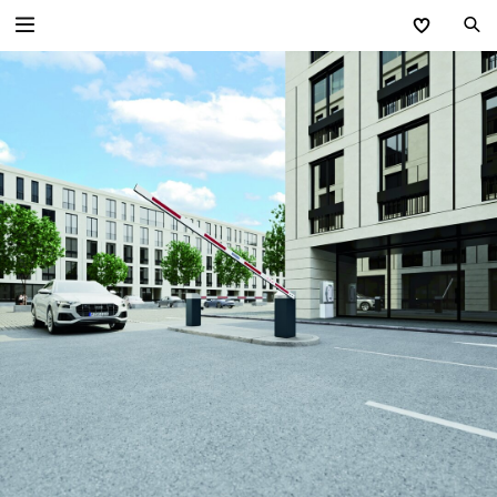
Zurück
Zufahrts­kontroll­systeme
Poller
Sicherheitssperren
Schranken
Parkraum-Management-Systeme
Versorgungsstationen
Einfahrtstore