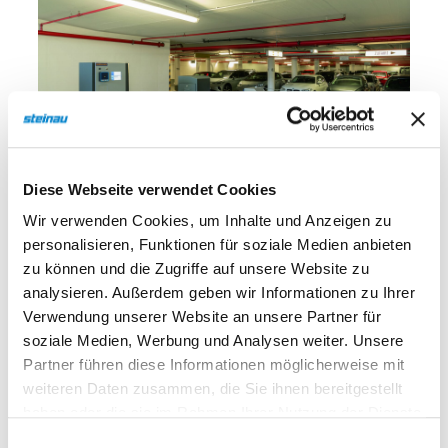
Diese Webseite verwendet Cookies
Wir verwenden Cookies, um Inhalte und Anzeigen zu
Mit Park NFC wird die Bank- oder Kreditkarte
personalisieren, Funktionen für soziale Medien anbieten
zum digitalen Parkticket: Einfach die Karte an der
zu können und die Zugriffe auf unsere Website zu
Einfahrt vorhalten, parken und bei der Ausfahrt
analysieren. Außerdem geben wir Informationen zu Ihrer
erneut nutzen – die Abbuchung erfolgt
Verwendung unserer Website an unsere Partner für
automatisch, kontaktlos und SEPA-konform.
soziale Medien, Werbung und Analysen weiter. Unsere
Partner führen diese Informationen möglicherweise mit
Damit entfällt die Notwendigkeit von klassischen
weiteren Daten zusammen, die Sie ihnen bereitgestellt
Kassenautomaten, was den Betrieb deutlich
haben oder die sie im Rahmen Ihrer Nutzung der Dienste
vereinfacht und die Investitions- und
gesammelt haben.
Einwilligungsauswahl
Wartungskosten reduziert.