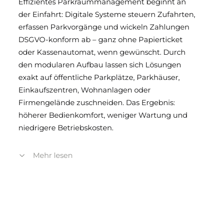
Effizientes Parkraummanagement beginnt an
der Einfahrt: Digitale Systeme steuern Zufahrten,
erfassen Parkvorgänge und wickeln Zahlungen
DSGVO-konform ab – ganz ohne Papierticket
oder Kassenautomat, wenn gewünscht. Durch
den modularen Aufbau lassen sich Lösungen
exakt auf öffentliche Parkplätze, Parkhäuser,
Einkaufszentren, Wohnanlagen oder
Firmengelände zuschneiden. Das Ergebnis:
höherer Bedienkomfort, weniger Wartung und
niedrigere Betriebskosten.
Mehr lesen
Einsatzfelder und Nutzen
Für Innenstadtflächen und Parkhäuser steigern
flexible Bezahloptionen die Auslastung;
Vergütesysteme binden Kundschaft in