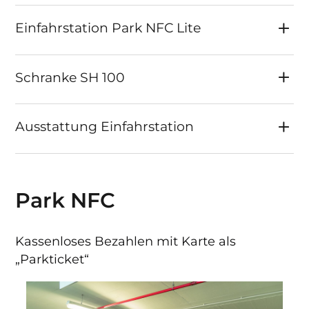
Installation beschleunigt und die
Wartungskosten erheblich senkt. Betreiber
Einfahrstation Park NFC Lite
profitieren von einem besonders wirtschaftlichen
und wartungsarmen System, das sich ideal für
Schranke SH 100
kleine bis mittlere Parkflächen eignet und sowohl
Kurzparker als auch Dauerparker komfortabel
abwickelt.
Ausstattung Einfahrstation
Park NFC
Kassenloses Bezahlen mit Karte als
„Parkticket“