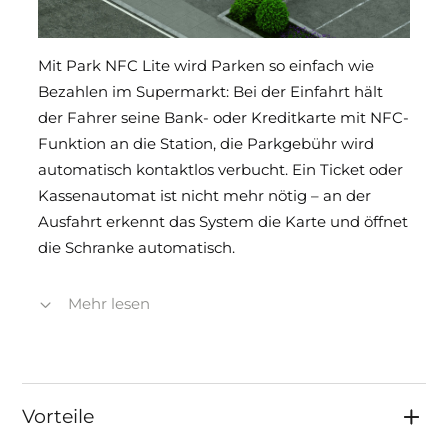
Mit Park NFC Lite wird Parken so einfach wie
Bezahlen im Supermarkt: Bei der Einfahrt hält
der Fahrer seine Bank- oder Kreditkarte mit NFC-
Funktion an die Station, die Parkgebühr wird
automatisch kontaktlos verbucht. Ein Ticket oder
Kassenautomat ist nicht mehr nötig – an der
Ausfahrt erkennt das System die Karte und öffnet
die Schranke automatisch.
Dank dieser ticketlosen und kassenlosen Lösung
Mehr lesen
reduziert sich die Infrastruktur auf ein Minimum:
Eine Einfahrstation und eine Schranke genügen.
In Kombination mit modernen Radarsensoren
(virtuelle Schleifen) entfällt zudem der Einbau
Vorteile
klassischer Induktionsschleifen im Boden, was die