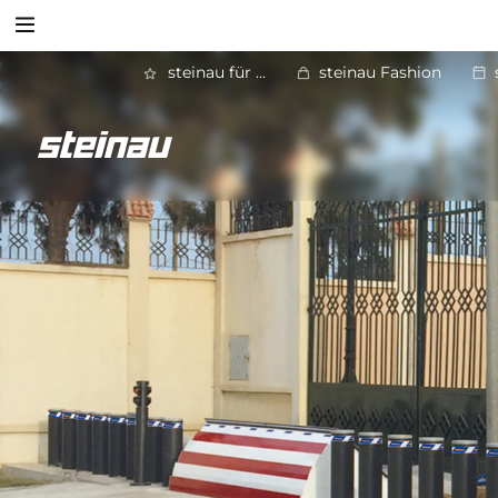
Suchen
steinau für ...
steinau Fashion
Zurück
Zufahrts­kontroll­systeme
Suchen
Poller
Sicherheitssperren
Schranken
Parkraum-Management-Systeme
Versorgungsstationen
Einfahrtstore