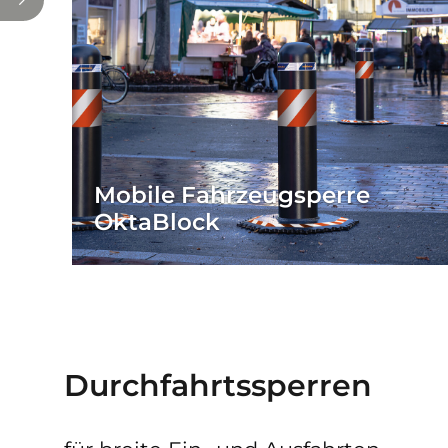
Mobile Fahrzeugsperre
OktaBlock
Durchfahrts­sperren