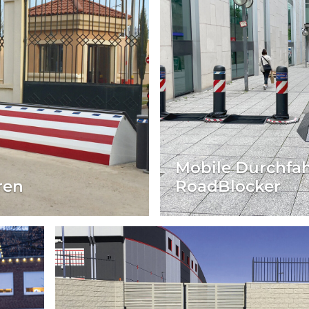
Mobile Durchfah
ren
RoadBlocker