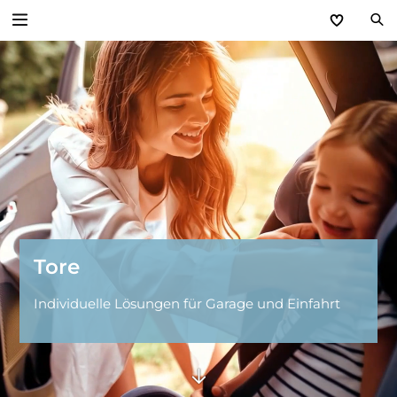
Zurück
Tore
Einfahrtstore
Garagentore
Tore
Individuelle Lösungen für Garage und Einfahrt