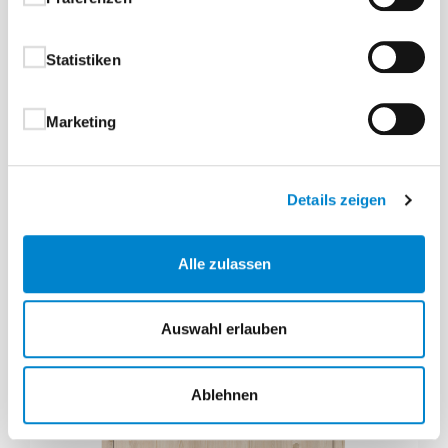
Statistiken
®
Durat
Hygge grau
Marketing
Durat® Hygge grau Normtür, rund Türelement,
Röhrenspanplatte Die Oberfläche für höchste Ansprüche:
Robust. Pflegeleicht. Dauerhaft schön. Durat® steht…
Details zeigen
Alle zulassen
Auswahl erlauben
Ablehnen