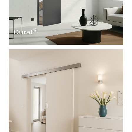
HPL (High Pressure Laminate)
– besonders
robust und pflegeleicht
Durat Schichtstoff
– kratzfest, langlebig und
mit feiner Struktur
®
Durat
Diese Materialien vereinen Design und
Alltagstauglichkeit – ideal für moderne
Wohnräume, Büros, Lofts oder offene
Raumkonzepte, in denen jedes Detail zählt.
Minimalistisch einrichten –
Wohnraumtüren als
Gestaltungselement
Ob in Kombination mit Sichtbeton, Naturholz
oder monochromen Farbkonzepten:
Eine minimalistische Wohnraumtür von
steinau