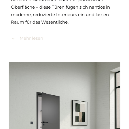
Oberfläche – diese Türen fügen sich nahtlos in
moderne, reduzierte Interieurs ein und lassen
Raum für das Wesentliche.
Mehr lesen
Materialien für
minimalistisches Design
mit Funktion
Unsere Türmodelle in der Stilrichtung
Minimalistisch
bieten eine überzeugende
Auswahl an hochwertigen Oberflächen:
®
Durat
Oberfläche
– widerstandsfähig,
modern und samtig-matt
Echtlack Türen
– edler Tiefenglanz in
glatter, eleganter Ausführung