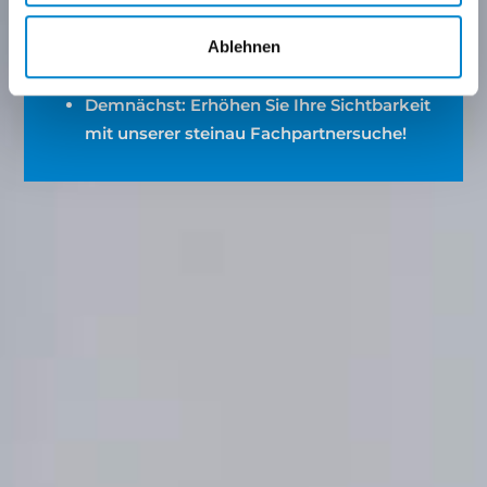
Workshops
Ablehnen
Teilnahme an Messen und exklusiven Events
Attraktive Sonderaktionen und Rabatte
Demnächst: Erhöhen Sie Ihre Sichtbarkeit
mit unserer steinau Fachpartnersuche!