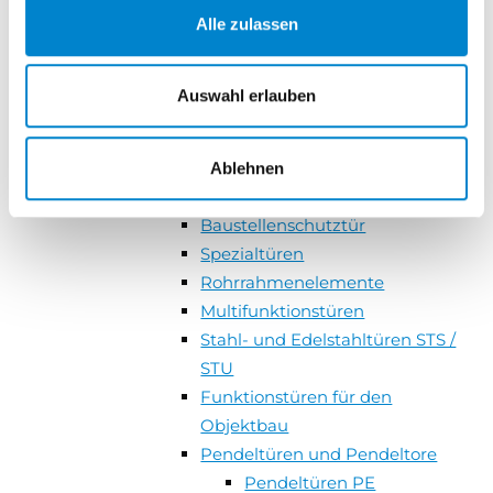
Alle zulassen
Schranken
Parkraum-Management-
Systeme
Auswahl erlauben
Versorgungsstationen
Einfahrtstore
Türen und Zargen für den Objektbau
Ablehnen
Zargen und Durchblickfenster
Baustellenschutztür
Spezialtüren
Rohrrahmenelemente
Multifunktionstüren
Stahl- und Edelstahltüren STS /
STU
Funktionstüren für den
Objektbau
Pendeltüren und Pendeltore
Pendeltüren PE