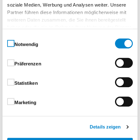
Sporthallentore
soziale Medien, Werbung und Analysen weiter. Unsere
Falttore und Schiebetore
Partner führen diese Informationen möglicherweise mit
Falttore
weiteren Daten zusammen, die Sie ihnen bereitgestellt
Schiebetore
haben oder die sie im Rahmen Ihrer Nutzung der Dienste
Technik
gesammelt haben.
Einwilligungsauswahl
Verladetechnik
Notwendig
Mechanische und hydraulische
Ladebrücken
Präferenzen
Einfahrhilfen, Radblockierungen
und Radkeile Rammschutz
Anfahrpuffer, Montageplatten
Statistiken
und Montagekonsolen
Torabdichtungen
Marketing
Vorsatzschleusen
Ladeklappen
Zufahrtskontrollsysteme
Details zeigen
Poller
Sicherheitssperren