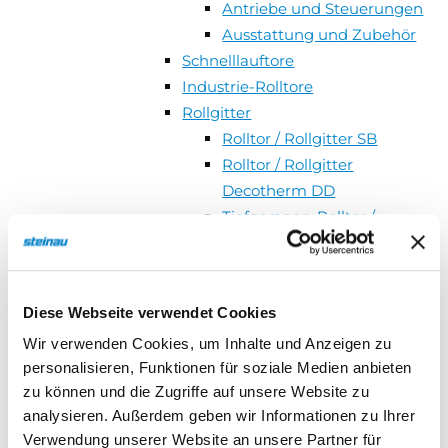
Antriebe und Steuerungen
Ausstattung und Zubehör
Schnelllauftore
Industrie-Rolltore
Rollgitter
Rolltor / Rollgitter SB
Rolltor / Rollgitter
Decotherm DD
Tiefgaragen-Rolltor /
Rollgitter TGT
ShopRoller
Versorgungsstationen
Diese Webseite verwendet Cookies
Sammelgaragen
Wir verwenden Cookies, um Inhalte und Anzeigen zu
Feuerschutz-Schiebetore
personalisieren, Funktionen für soziale Medien anbieten
Brandschutzvorhänge
zu können und die Zugriffe auf unsere Website zu
Einfahrtstore
analysieren. Außerdem geben wir Informationen zu Ihrer
Streifenvorhänge
Verwendung unserer Website an unsere Partner für