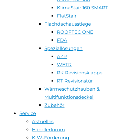
KlimaStair 160 SMART
FlatStair
Flachdachausstiege
ROOFTEC ONE
FDA
Speziallösungen
AZR
WETR
RK Revisionsklappe
RT Revisionstür
Wärmeschutzhauben &
Multifunktionsdeckel
Zubehör
Service
Aktuelles
Händlerforum
KfW-Förderung