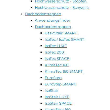
Hochwasserschutz - Stopfen
Hochwasserschutz - Schwelle
Dachbodentreppen
Anwendungsfinder
Dachbodentreppen
BasicStair SMART
IsoTec / IsoTec SMART
IsoTec LUXE
IsoTec 200
IsoTec SPACE
KlimaTec 160
KlimaTec 160 SMART
EuroStep
EuroStep SMART
IsoStair
IsoStair LUXE
IsoStair SPACE
KlimaStair 160