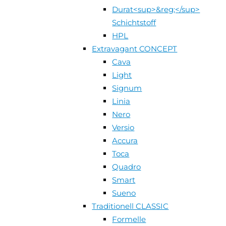
Durat<sup>&reg;</sup>
Schichtstoff
HPL
Extravagant CONCEPT
Cava
Light
Signum
Linia
Nero
Versio
Accura
Toca
Quadro
Smart
Sueno
Traditionell CLASSIC
Formelle