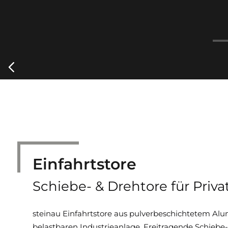
Carousel auto-advances every 6 seconds. Use navigation cont
Einfahrtstore
Schiebe- & Drehtore für Priva
steinau Einfahrtstore aus pulverbeschichtetem Alu
belastbaren Industrieanlage. Freitragende Schiebe