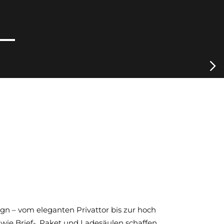
gn – vom eleganten Privattor bis zur hoch
wie Brief-, Paket und Ladesäulen schaffen