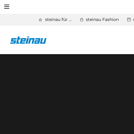
Suchen
steinau für ...
steinau Fashion
Zurück
Industrietore
Suchen
Industrie-Sektionaltore
Schnelllauftore
Industrie-Rolltore
Rollgitter
Versorgungsstationen
Sammelgaragen