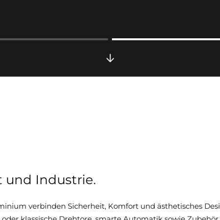
rols to pause or manually navigate.
t und Industrie.
minium verbinden Sicherheit, Komfort und ästhetisches Desi
- oder klassische Drehtore, smarte Automatik sowie Zubehör 