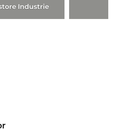
store Industrie
or