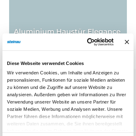
Aluminium Haustür Elegance
Thermo Hybrid
Diese Webseite verwendet Cookies
Wir verwenden Cookies, um Inhalte und Anzeigen zu
personalisieren, Funktionen für soziale Medien anbieten
zu können und die Zugriffe auf unsere Website zu
analysieren. Außerdem geben wir Informationen zu Ihrer
In den letzten Jahren wurde
Verwendung unserer Website an unsere Partner für
Deutschland immer wieder
soziale Medien, Werbung und Analysen weiter. Unsere
von schweren Hoch­wasser­
Partner führen diese Informationen möglicherweise mit
weiteren Daten zusammen, die Sie ihnen bereitgestellt
ereignissen heimgesucht.
haben oder die sie im Rahmen Ihrer Nutzung der Dienste