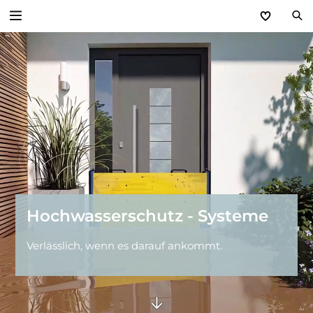
Zurück
Hochwasser­schutz
Hochwasserschutz - Wand aus Aluminium
Hochwasserschutz - Wand aus Holz
Hochwasserschutz - Dammbalkensystem
Hochwasser­schutz - Systeme
Hochwasserschutz - Haustüren
Verlässlich, wenn es darauf ankommt.
Hochwasserschutz - Stahltüren
Hochwasserschutz - Schwingtor