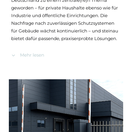
Deutschland zu einem zentrale(re)n Thema
geworden – für private Haushalte ebenso wie für
Industrie und öffentliche Einrichtungen. Die
Nachfrage nach zuverlässigen Schutzsystemen
für Gebäude wächst kontinuierlich – und steinau
bietet dafür passende, praxiserprobte Lösungen.
Die steinau Hochwasserschutz-Systeme schützen
Mehr lesen
Türen, Fenster, Tore sowie andere
Gebäudeöffnungen effektiv vor dem Eindringen
von Wasser. Im geschlossenen Zustand bieten sie
eine sichere Barriere gegen Hochwasser,
Starkregen und sogar Löschwasser. Dabei gehen
Funktionalität und Design Hand in Hand: Unsere
Systeme verbinden höchste Sicherheitsstandards
mit einem ästhetisch ansprechenden
Erscheinungsbild.