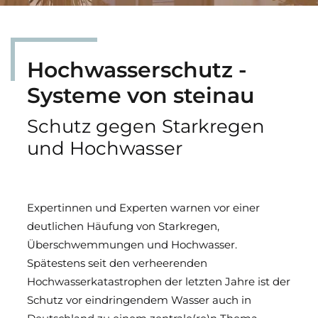
Hochwasserschutz - Klappe
Hochwasser­schutz - ­Fenster
Hochwasser­schutz -
Systeme von steinau
Hochwasserschutz - ­Stopfen
Schutz gegen Stark­regen
Hochwasserschutz - ­Schwelle
und Hoch­wasser
Expertinnen und Experten warnen vor einer
deutlichen Häufung von Starkregen,
Überschwemmungen und Hochwasser.
Spätestens seit den verheerenden
Hochwasserkatastrophen der letzten Jahre ist der
Schutz vor eindringendem Wasser auch in