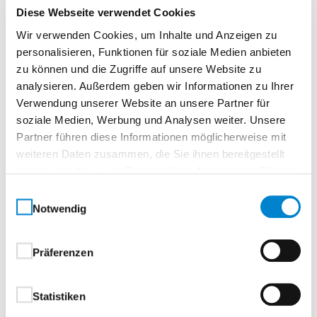
Diese Webseite verwendet Cookies
Wir verwenden Cookies, um Inhalte und Anzeigen zu
personalisieren, Funktionen für soziale Medien anbieten
Durchblickfenster
zu können und die Zugriffe auf unsere Website zu
analysieren. Außerdem geben wir Informationen zu Ihrer
Verwendung unserer Website an unsere Partner für
steinau liefert Durchblickfenster, die für eine
soziale Medien, Werbung und Analysen weiter. Unsere
Vielzahl an Anforderungen geeignet sind. Sie
Partner führen diese Informationen möglicherweise mit
bieten ausgezeichnete Wärmedämmung,
weiteren Daten zusammen, die Sie ihnen bereitgestellt
Schallschutz, Strahlenschutz sowie
haben oder die sie im Rahmen Ihrer Nutzung der Dienste
feuerhemmende Verglasungen (F30/G30) und
gesammelt haben.
Einwilligungsauswahl
feuerbeständige Verglasungen (F90). Diese
Notwendig
Fenster sind in Einfach- oder Mehrfachelementen
erhältlich und sorgen für mehr Licht- und
Sichtkontakt, zum Beispiel zwischen
Präferenzen
Betriebsbüros und Produktionsbereichen, Lager
und Versand sowie Verwaltungstrakten und
Statistiken
Technikbereichen.