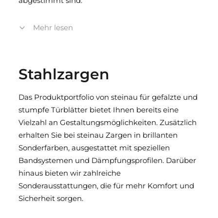
abgestimmt sind.
Unsere Stahlzargen zeichnen sich durch hohe
Mehr lesen
Stabilität, Langlebigkeit und eine exakte
Verarbeitung aus. Auch bei den
Durchblickfenstern setzen wir auf höchste
Stahlzargen
Standards, wenn es um Sicherheit, Transparenz
und Design geht. Dank unserer langjährigen
Das Produktportfolio von steinau für gefalzte und
Erfahrung und modernen
stumpfe Türblätter bietet Ihnen bereits eine
Fertigungstechnologien können wir flexibel auf
Vielzahl an Gestaltungsmöglichkeiten. Zusätzlich
Ihre Wünsche eingehen und Ihnen
erhalten Sie bei steinau Zargen in brillanten
maßgeschneiderte Produkte liefern – zuverlässig,
Sonderfarben, ausgestattet mit speziellen
termingerecht und in bewährter steinau-Qualität.
Bandsystemen und Dämpfungsprofilen. Darüber
hinaus bieten wir zahlreiche
Vertrauen Sie auf individuelle Lösungen, die
Sonderausstattungen, die für mehr Komfort und
passen: steinau steht für Kompetenz rund um
Sicherheit sorgen.
Stahlzargen und Durchblickfenster – immer
gefertigt nach Maß, immer exakt auf Ihre