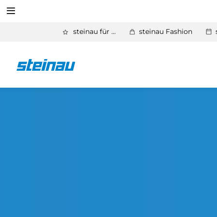
Suchen
steinau für ...
steinau Fashion
Zurück
Unternehmen
Suchen
Leitbild
Kundennutzen
Niederlassungen
Kontakt
Karriere
Hinweissysteme