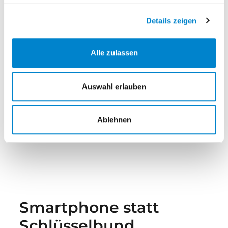
Drehtor-Antrieb VersaMatic
Details zeigen
Schiebetor-Antrieb LineaMatic
Alle zulassen
Schiebetor-Antrieb STA 500 FU
Auswahl erlauben
Ablehnen
Eine Gefahrenanalyse nach EN 13241-1 ist
empfehlenswert.
Smartphone statt
Schlüsselbund