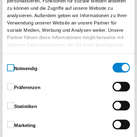
personalisieren, Funktionen für soziale Medien anbieten
zu können und die Zugriffe auf unsere Website zu
analysieren. Außerdem geben wir Informationen zu Ihrer
Verwendung unserer Website an unsere Partner für
mehr anzeigen
soziale Medien, Werbung und Analysen weiter. Unsere
Partner führen diese Informationen möglicherweise mit
weiteren Daten zusammen, die Sie ihnen bereitgestellt
haben oder die sie im Rahmen Ihrer Nutzung der Dienste
gesammelt haben.
Einwilligungsauswahl
Notwendig
steinau Einfahrtstor-
Präferenzen
Antriebe
Statistiken
Drehtor-Antrieb RotaMatic S3
Marketing