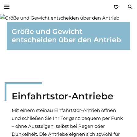
Zurück
Größe und Gewicht
entscheiden über den Antrieb
Antriebe
Garagentor-Antriebe
Einfahrtstor-Antriebe
Türantriebe
Einfahrtstor-Antriebe
SmartHome-Systeme - Antriebssteuerung
Mit einem steinau Einfahrtstor-Antrieb öffnen
Zubehör und Handsender
und schließen Sie Ihr Tor ganz bequem per Funk
– ohne Aussteigen, selbst bei Regen oder
Dunkelheit. Die Antriebe eignen sich sowohl für