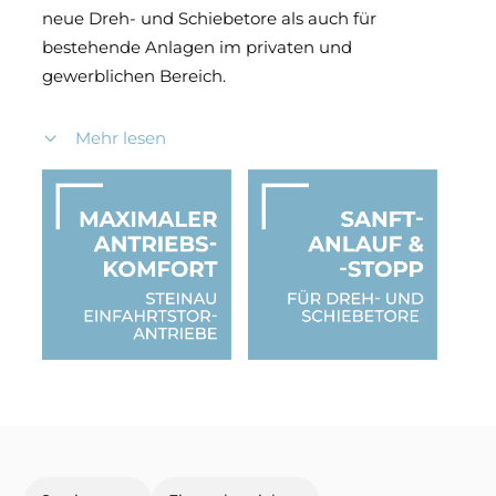
neue Dreh- und Schiebetore als auch für
bestehende Anlagen im privaten und
gewerblichen Bereich.
Die Drehtorantriebe sorgen für maximale
Mehr lesen
Sicherheit und Langlebigkeit. Funktionen wie
Sanft-Anlauf und Sanft-Stopp, ein flexibler Zulauf
mit Lichtschranke sowie die automatische
Reversierfunktion bei Hindernissen machen die
Bedienung zuverlässig und sicher. Auf Wunsch ist
auch ein Gehflügelbetrieb möglich.
Die Schiebetorantriebe bieten denselben
Komfort: ein reibungsloser Lauf, sanfte
Bewegungen zum Schutz von Tor und Antrieb
sowie automatische Hinderniserkennung. Auch
hier ist der Zulauf individuell einstellbar, die