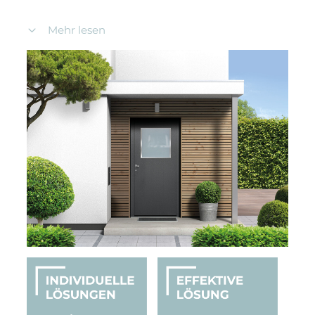
Die 1-flügelige Hochwasserschutz-Haustür ist
Mehr lesen
wahlweise nach innen oder nach außen öffnend
verfügbar. Besonders hohe Dichtheit erreicht die
nach innen öffnende Ausführung:
Im Prüfverfahren wurden lediglich 5,6 Liter
Wassereintritt innerhalb von 24 Stunden
gemessen – deutlich unter dem zulässigen
Grenzwert von 240 Litern.
Je nach Ausführung sind folgende
Wasserschutzhöhen möglich:
Bis 900 mm im Standard mit Profilzylinder
Bis 1.300 mm mit optionalem
Lichtausschnitt
Bis 1.800 mm bei komplett geschlossenem
Türblatt ohne Profilzylinder