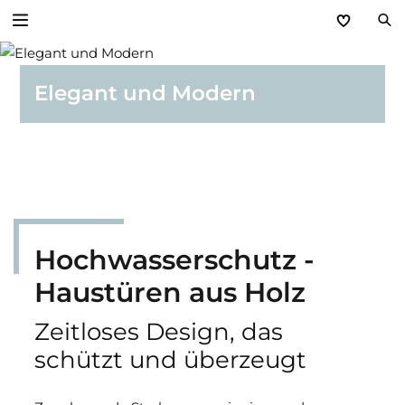
Zurück
Elegant und Modern
Hochwasser­schutz
Hochwasserschutz - Wand aus Aluminium
Hochwasserschutz - Wand aus Holz
Hochwasser­schutz­ -
Hochwasserschutz - Dammbalkensystem
Haus­türen ­aus Holz
Hochwasserschutz - Haustüren
Zeitloses Design, das
Hochwasserschutz - Stahltüren
schützt und überzeugt
Hochwasserschutz - Schwingtor