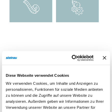
Individuelles Design –
auch für sensible
Architektur
Diese Webseite verwendet Cookies
Wir verwenden Cookies, um Inhalte und Anzeigen zu
Trotz der hohen Schutzanforderungen bleibt die
personalisieren, Funktionen für soziale Medien anbieten
architektonische Freiheit erhalten. Das Türdesign
zu können und die Zugriffe auf unsere Website zu
kann an bestehende Haustürsysteme und
analysieren. Außerdem geben wir Informationen zu Ihrer
Fassadenkonzepte angepasst werden. Dadurch
Verwendung unserer Website an unsere Partner für
fügt sich die Hochwasserschutz-Haustür