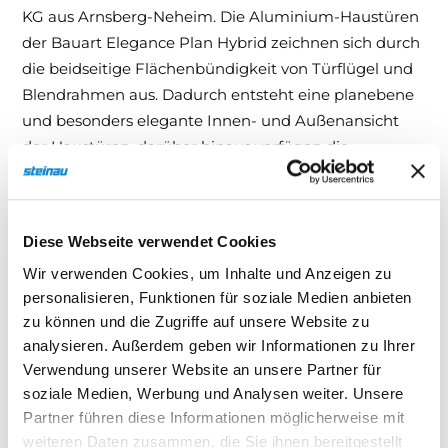
KG aus Arnsberg-Neheim. Die Aluminium-Haustüren
der Bauart Elegance Plan Hybrid zeichnen sich durch
die beidseitige Flächenbündigkeit von Türflügel und
Blendrahmen aus. Dadurch entsteht eine planebene
und besonders elegante Innen- und Außenansicht
der Haustüren. darüber hinaus verfügen die
Haustüren der Bauart Elegance Plan Hybrid über ein
pulverbeschichtetes Edelstahlblech auf der
Außenseite des Türflügels, das für eine besonders
Diese Webseite verwendet Cookies
hohe Formstabilität auch bei großen
Wir verwenden Cookies, um Inhalte und Anzeigen zu
Temperaturunterschieden zwischen der Außen- und
personalisieren, Funktionen für soziale Medien anbieten
Innenseite sorgt. Serienmäßig mit
zu können und die Zugriffe auf unsere Website zu
Sicherheitsausstattung RC3. Bautiefe Blendrahmen:
analysieren. Außerdem geben wir Informationen zu Ihrer
82 mm. Bautiefe Türflügel: 82 mm. Max. Höhe
Verwendung unserer Website an unsere Partner für
Türen/Seitenteile: 2500 mm als Rahmenaußenmaß.
soziale Medien, Werbung und Analysen weiter. Unsere
Blendrahmen und Türflügel: Außen und innen
Partner führen diese Informationen möglicherweise mit
flächenbündig. Türflügel: Außen und innen
weiteren Daten zusammen, die Sie ihnen bereitgestellt