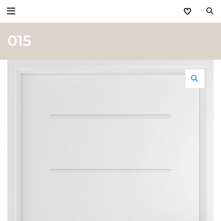
015
Zurück
Produkte
Basic Aktionen 2026
Türen & Zargen
Tore
Industrie, Gewerbe, Öffentliche Hand
Antriebe
Stauraum­systeme