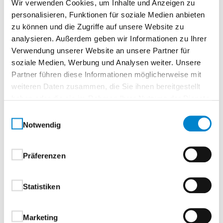
Wir verwenden Cookies, um Inhalte und Anzeigen zu
personalisieren, Funktionen für soziale Medien anbieten
zu können und die Zugriffe auf unsere Website zu
analysieren. Außerdem geben wir Informationen zu Ihrer
Zur Merkliste
Verwendung unserer Website an unsere Partner für
soziale Medien, Werbung und Analysen weiter. Unsere
Partner führen diese Informationen möglicherweise mit
weiteren Daten zusammen, die Sie ihnen bereitgestellt
haben oder die sie im Rahmen Ihrer Nutzung der Dienste
gesammelt haben.
Einwilligungsauswahl
Notwendig
Beschreibung
Eigenschaften
Präferenzen
Statistiken
Beschreibung
Marketing