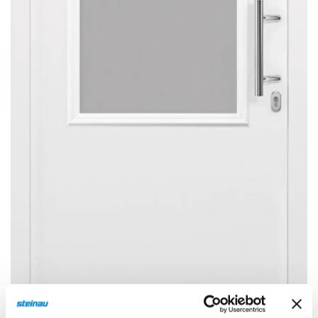
Sonnen- und Insektenschutz
Hochwasser­schutz
Dachboden­treppen