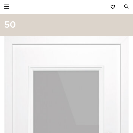
50
Zurück
Produkte
Basic Aktionen 2026
Türen & Zargen
Tore
Industrie, Gewerbe, Öffentliche Hand
Antriebe
Stauraum­systeme