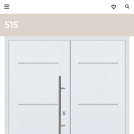
515
Zurück
Produkte
Basic Aktionen 2026
Türen & Zargen
Tore
Industrie, Gewerbe, Öffentliche Hand
Antriebe
Stauraum­systeme