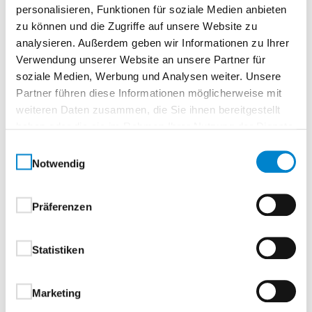
personalisieren, Funktionen für soziale Medien anbieten
zu können und die Zugriffe auf unsere Website zu
2-flügelige NTS Plus
analysieren. Außerdem geben wir Informationen zu Ihrer
Verwendung unserer Website an unsere Partner für
Haustüren – ideal für breite
soziale Medien, Werbung und Analysen weiter. Unsere
Durchgänge
Partner führen diese Informationen möglicherweise mit
weiteren Daten zusammen, die Sie ihnen bereitgestellt
Genießen Sie extra viel Durchgangsbreite – perfekt
haben oder die sie im Rahmen Ihrer Nutzung der Dienste
für Kinderwagen, Rollstuhl, Fahrräder und alles, was
gesammelt haben.
Einwilligungsauswahl
mehr Platz braucht. Unsere 2-flügeligen NTS Plus
Notwendig
Haustüren überzeugen durch einen eleganten,
flächenbündigen Übergang zwischen Gehflügel und
Präferenzen
Standflügel.
Neu:
Geh- und Standflügel sind auch in
Statistiken
unterschiedlichen Breiten erhältlich. Dadurch ist ein
komfortabler Durchgang sogar bei schmaleren
Einbausituationen möglich.
Marketing