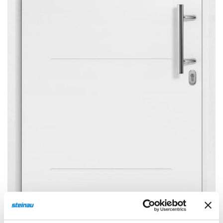
Sonnen- und Insektenschutz
Hochwasser­schutz
Dachboden­treppen