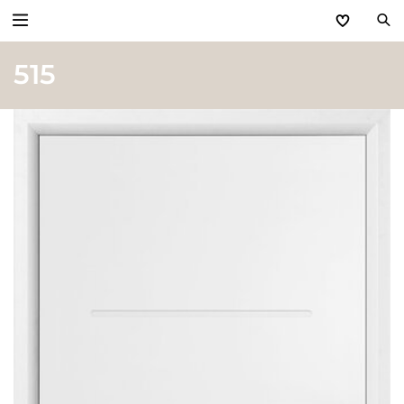
515
Zurück
Produkte
Basic Aktionen 2026
Türen & Zargen
Tore
Industrie, Gewerbe, Öffentliche Hand
Antriebe
Stauraum­systeme