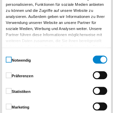
personalisieren, Funktionen für soziale Medien anbieten
zu können und die Zugriffe auf unsere Website zu
2-flügelige NTS Plus
analysieren. Außerdem geben wir Informationen zu Ihrer
Verwendung unserer Website an unsere Partner für
Haustüren – ideal für breite
soziale Medien, Werbung und Analysen weiter. Unsere
Durchgänge
Partner führen diese Informationen möglicherweise mit
weiteren Daten zusammen, die Sie ihnen bereitgestellt
Genießen Sie extra viel Durchgangsbreite – perfekt
haben oder die sie im Rahmen Ihrer Nutzung der Dienste
für Kinderwagen, Rollstuhl, Fahrräder und alles, was
gesammelt haben.
Einwilligungsauswahl
mehr Platz braucht. Unsere 2-flügeligen NTS Plus
Notwendig
Haustüren überzeugen durch einen eleganten,
flächenbündigen Übergang zwischen Gehflügel und
Präferenzen
Standflügel.
Neu:
Geh- und Standflügel sind auch in
Statistiken
unterschiedlichen Breiten erhältlich. Dadurch ist ein
komfortabler Durchgang sogar bei schmaleren
Marketing
Einbausituationen möglich.