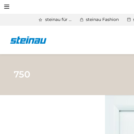
Suchen
steinau für ...
steinau Fashion
Zurück
Produkte
Suchen
Basic Aktionen 2026
Türen & Zargen
750
Tore
Industrie, Gewerbe, Öffentliche Hand
Antriebe
Stauraum­systeme