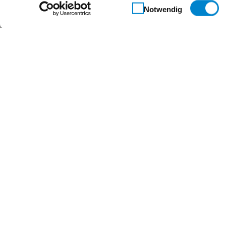
Einwilligungsauswahl
Notwendig
Maßgeschneidert für 
Kontakt
Steinau KG
Im Ohl 14b
59757 Arnsberg
+49 2932 4906-9000
info@steinau.com
Social-Media