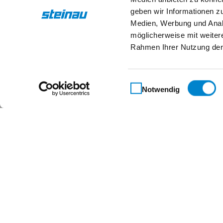
geben wir Informationen z
Medien, Werbung und Analy
möglicherweise mit weiter
Rahmen Ihrer Nutzung der
Einwilligungsauswahl
Notwendig
Maßgeschneidert für 
Kontakt
Steinau KG
Im Ohl 14b
59757 Arnsberg
+49 2932 4906-9000
info@steinau.com