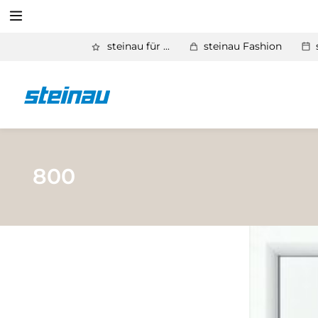
Suchen
steinau für ...
steinau Fashion
Zurück
Produkte
Suchen
Basic Aktionen 2026
Türen & Zargen
800
Tore
Industrie, Gewerbe, Öffentliche Hand
Antriebe
Stauraum­systeme