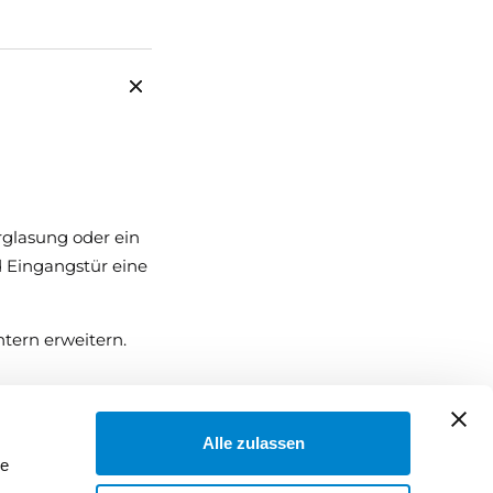
rglasung oder ein
d Eingangstür eine
htern erweitern.
Alle zulassen
le