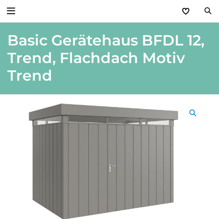
Basic Gerätehaus BFDL 12,
Zurück
Trend, Flachdach Motiv
Produkte
Trend
Basic Aktionen 2026
Türen & Zargen
Tore
Industrie, Gewerbe, Öffentliche Hand
Antriebe
Stauraum­systeme