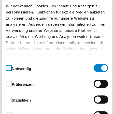
Gerätehaus BFDL 12 Trend, Flachdach
Wir verwenden Cookies, um Inhalte und Anzeigen zu
Motiv Trend
personalisieren, Funktionen für soziale Medien anbieten
zu können und die Zugriffe auf unsere Website zu
Ausstattung Basic
analysieren. Außerdem geben wir Informationen zu Ihrer
Verwendung unserer Website an unsere Partner für
Waagerechte Paneelstruktur im Design „Trend“
soziale Medien, Werbung und Analysen weiter. Unsere
Einflügelige Tür mit platzsparender Öffnung
Partner führen diese Informationen möglicherweise mit
Zwei Motive zur Wahl – Trend und Elegant
weiteren Daten zusammen, die Sie ihnen bereitgestellt
Drei Standardfarben möglich
haben oder die sie im Rahmen Ihrer Nutzung der Dienste
Flachdach: 11 Größen lieferbar
gesammelt haben.
Einwilligungsauswahl
Beinahe unsichtbare Verschraubung
Notwendig
1-flg. oder 2-flg. Türen (Mehrpreis)
Sichere Feststellmechanik der 2-flügeligen
Präferenzen
Türen
Praktisches Zubehör für innen und außen
20 Jahre Garantie – Qualität als Versprechen für
Statistiken
die Zukunft