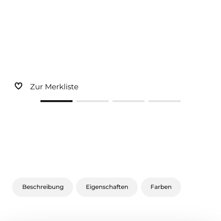
Sonnen- und Insektenschutz
Hochwasser­schutz
Dachboden­treppen
Zur Merkliste
Beschreibung
Eigenschaften
Farben