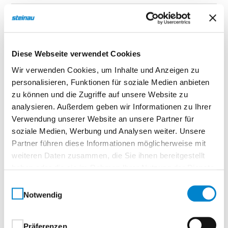
Beschreibung
Diese Webseite verwendet Cookies
Gerätehaus BFDV 11 (3.100), Trend,
Wir verwenden Cookies, um Inhalte und Anzeigen zu
Flachdach mit Lounge
personalisieren, Funktionen für soziale Medien anbieten
zu können und die Zugriffe auf unsere Website zu
Motiv Trend
analysieren. Außerdem geben wir Informationen zu Ihrer
Verwendung unserer Website an unsere Partner für
Ausstattung Basic
soziale Medien, Werbung und Analysen weiter. Unsere
Partner führen diese Informationen möglicherweise mit
Waagerechte Paneelstruktur im Design „Trend“
weiteren Daten zusammen, die Sie ihnen bereitgestellt
Einflügelige Tür mit platzsparender Öffnung
haben oder die sie im Rahmen Ihrer Nutzung der Dienste
Zwei Motive zur Wahl – Trend und Elegant
gesammelt haben.
Einwilligungsauswahl
Zwei Standardfarben möglich Flachdach: 4
Notwendig
Größen lieferbar
Beinahe unsichtbare Verschraubung 1-flg. oder
2-flg. Türen(Mehrpreis)
Präferenzen