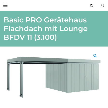
Basic PRO Gerätehaus
Zurück
Flachdach mit Lounge
Produkte
BFDV 11 (3.100)
Basic Aktionen 2026
Türen & Zargen
Tore
Industrie, Gewerbe, Öffentliche Hand
Antriebe
Stauraum­systeme