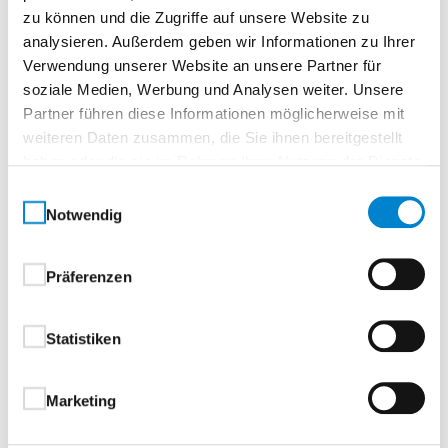
Zur Merkliste
zu können und die Zugriffe auf unsere Website zu
analysieren. Außerdem geben wir Informationen zu Ihrer
Verwendung unserer Website an unsere Partner für
soziale Medien, Werbung und Analysen weiter. Unsere
Partner führen diese Informationen möglicherweise mit
weiteren Daten zusammen, die Sie ihnen bereitgestellt
haben oder die sie im Rahmen Ihrer Nutzung der Dienste
gesammelt haben.
Einwilligungsauswahl
Notwendig
Beschreibung
Eigenschaften
Drücker & Griffe
Präferenzen
Beschreibung
Statistiken
Aluminium-Haustüren
Marketing
1-flügelig