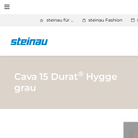
Suchen
steinau für ...
steinau Fashion
Zurück
Produkte
Suchen
Basic Aktionen 2026
Türen & Zargen
®
Cava 15 Durat
Hygge
grau
Tore
Industrie, Gewerbe, Öffentliche Hand
Antriebe
Stauraum­systeme