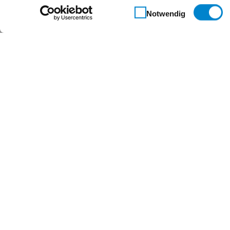
Einwilligungsauswahl
Notwendig
Kontakt
Steinau KG
Im Ohl 14b
59757 Arnsberg
+49 2932 4906-9000
info@steinau.com
Social-Media