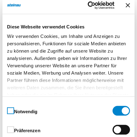
®
Cava 15 mit LA24 mittig Durat
Weißlack Dekor
ähnlich (RAL 9016)
Diese Webseite verwendet Cookies
Wir verwenden Cookies, um Inhalte und Anzeigen zu
Normtür, eckigTürelement, Röhrenspanplatte
personalisieren, Funktionen für soziale Medien anbieten
zu können und die Zugriffe auf unsere Website zu
Für alle Fälle gemacht
analysieren. Außerdem geben wir Informationen zu Ihrer
Filigranes Design trifft auf beeindruckende
Verwendung unserer Website an unsere Partner für
Widerstandsfähigkeit.Die Cava Serie vereint stilvolle
soziale Medien, Werbung und Analysen weiter. Unsere
Optik mit hoher Alltagstauglichkeit. Ob im
Partner führen diese Informationen möglicherweise mit
Familienalltag, Büro oder Objektbereich – diese Tür
weiteren Daten zusammen, die Sie ihnen bereitgestellt
meistert jede Herausforderung mit Leichtigkeit.Dank
haben oder die sie im Rahmen Ihrer Nutzung der Dienste
®
der robusten Durat
Oberfläche bietet Cava
gesammelt haben.
Einwilligungsauswahl
maximalen Pflegekomfort, lange Lebensdauer und
Notwendig
eine stets gepflegte Erscheinung. Besonders
langlebig zeigen sich auch die 4Protect Kanten: stoß-
Präferenzen
und kratzunempfindlich sorgen sie nicht nur für