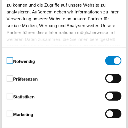
Zur Merkliste
zu können und die Zugriffe auf unsere Website zu
analysieren. Außerdem geben wir Informationen zu Ihrer
Verwendung unserer Website an unsere Partner für
soziale Medien, Werbung und Analysen weiter. Unsere
Partner führen diese Informationen möglicherweise mit
weiteren Daten zusammen, die Sie ihnen bereitgestellt
haben oder die sie im Rahmen Ihrer Nutzung der Dienste
gesammelt haben.
Einwilligungsauswahl
Notwendig
Beschreibung
Eigenschaften
Drücker & Griffe
Präferenzen
Beschreibung
Statistiken
Aluminium-Haustüren
Marketing
1-flügelig